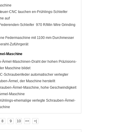
aschine
euer-CNC tauchen en-Frühlings-Schleifer
ne auf
Federenden-Schleifer 970 R/Min Wire Grinding
leine Federmaschine mit 1100 mm Durchmesser
eraht-Zuführgerät
mel-Maschine
-Ärmel-Maschinen-Draht der hohen Präzisions-
der Maschine bildet
-Schraubenfeder automatischer verlegter
ben-Ärmel, der Maschine herstellt
chrauben-Ärmel-Maschine, hohe Geschwindigkeit
Ärmel-Maschine
tfrühlings-ehemalige verlegte Schrauben-Ärmel-
schine
8
9
10
>>
>|