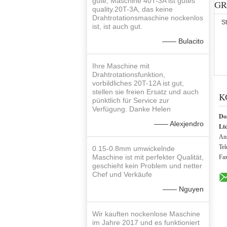
gute, Maschine 40T-3A ist gutes
GR
quality.20T-3A, das keine
Drahtrotationsmaschine nockenlos
St
ist, ist auch gut.
—— Bulacito
Ihre Maschine mit
Drahtrotationsfunktion,
vorbildliches 20T-12A ist gut,
stellen sie freien Ersatz und auch
K
pünktlich für Service zur
Verfügung. Danke Helen
Do
—— Alexjendro
Lt
Ans
Tel
0.15-0.8mm umwickelnde
Maschine ist mit perfekter Qualität,
Fa
geschieht kein Problem und netter
Chef und Verkäufe
—— Nguyen
Wir kauften nockenlose Maschine
im Jahre 2017 und es funktioniert