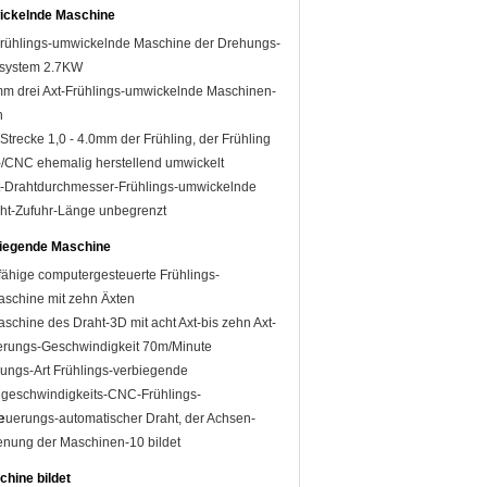
ickelnde Maschine
rühlings-umwickelnde Maschine der Drehungs-
osystem 2.7KW
0mm drei Axt-Frühlings-umwickelnde Maschinen-
n
Strecke 1,0 - 4.0mm der Frühling, der Frühling
/CNC ehemalig herstellend umwickelt
Axt-Drahtdurchmesser-Frühlings-umwickelnde
ht-Zufuhr-Länge unbegrenzt
biegende Maschine
fähige computergesteuerte Frühlings-
schine mit zehn Äxten
schine des Draht-3D mit acht Axt-bis zehn Axt-
erungs-Geschwindigkeit 70m/Minute
ungs-Art Frühlings-verbiegende
geschwindigkeits-CNC-Frühlings-
e
uerungs-automatischer Draht, der Achsen-
nung der Maschinen-10 bildet
chine bildet