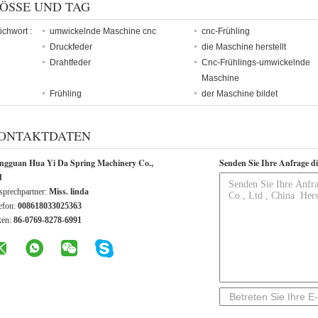
ÖSSE UND TAG
ichwort :
umwickelnde Maschine cnc
cnc-Frühling
Druckfeder
die Maschine herstellt
Drahtfeder
Cnc-Frühlings-umwickelnde
Maschine
Frühling
der Maschine bildet
ONTAKTDATEN
ngguan Hua Yi Da Spring Machinery Co.,
Senden Sie Ihre Anfrage d
d
prechpartner:
Miss. linda
efon:
008618033025363
xen:
86-0769-8278-6991