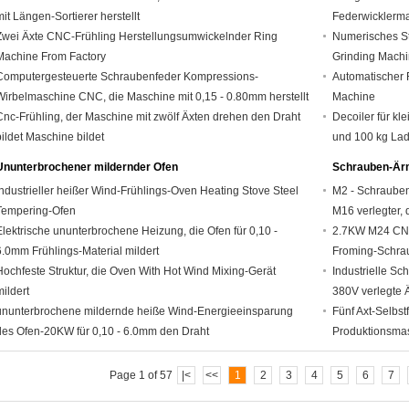
mit Längen-Sortierer herstellt
Federwicklerm
Zwei Äxte CNC-Frühling Herstellungsumwickelnder Ring
Numerisches St
Machine From Factory
Grinding Machi
Computergesteuerte Schraubenfeder Kompressions-
Automatischer 
Wirbelmaschine CNC, die Maschine mit 0,15 - 0.80mm herstellt
Machine
Cnc-Frühling, der Maschine mit zwölf Äxten drehen den Draht
Decoiler für k
bildet Maschine bildet
und 100 kg Lad
Ununterbrochener mildernder Ofen
Schrauben-Är
Industrieller heißer Wind-Frühlings-Oven Heating Stove Steel
M2 - Schrauben
Tempering-Ofen
M16 verlegter, 
Elektrische ununterbrochene Heizung, die Ofen für 0,10 -
2.7KW M24 CNC
6.0mm Frühlings-Material mildert
Froming-Schrau
Hochfeste Struktur, die Oven With Hot Wind Mixing-Gerät
Industrielle S
mildert
380V verlegte 
ununterbrochene mildernde heiße Wind-Energieeinsparung
Fünf Axt-Selbs
des Ofen-20KW für 0,10 - 6.0mm den Draht
Produktionsma
Page 1 of 57
|<
<<
1
2
3
4
5
6
7