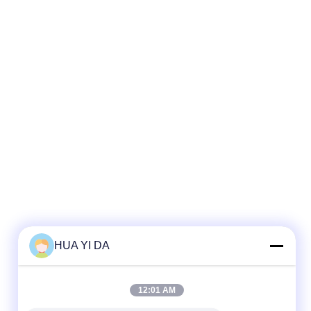
HUA YI DA
12:01 AM