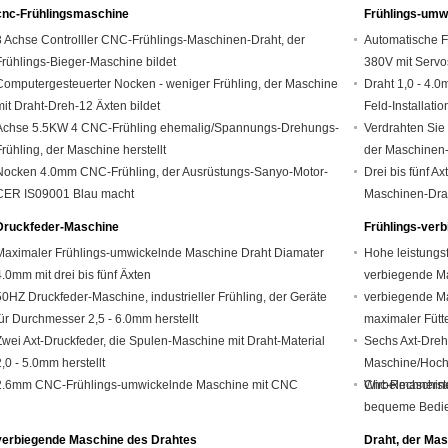
cnc-Frühlingsmaschine
Frühlings-umw
3 Achse Controlller CNC-Frühlings-Maschinen-Draht, der
Automatische F
Frühlings-Bieger-Maschine bildet
380V mit Serv
Computergesteuerter Nocken - weniger Frühling, der Maschine
Draht 1,0 - 4.
mit Draht-Dreh-12 Äxten bildet
Feld-Installatio
Achse 5.5KW 4 CNC-Frühling ehemalig/Spannungs-Drehungs-
Verdrahten Sie 
Frühling, der Maschine herstellt
der Maschinen-
Nocken 4.0mm CNC-Frühling, der Ausrüstungs-Sanyo-Motor-
Drei bis fünf 
CER IS09001 Blau macht
Maschinen-Dra
Druckfeder-Maschine
Frühlings-ver
Maximaler Frühlings-umwickelnde Maschine Draht Diamater
Hohe leistungs
4.0mm mit drei bis fünf Äxten
verbiegende Ma
50HZ Druckfeder-Maschine, industrieller Frühling, der Geräte
verbiegende Ma
für Durchmesser 2,5 - 6.0mm herstellt
maximaler Fütt
Zwei Axt-Druckfeder, die Spulen-Maschine mit Draht-Material
Sechs Axt-Dreh
2,0 - 5.0mm herstellt
Maschine/Hoch
2.6mm CNC-Frühlings-umwickelnde Maschine mit CNC
Wirbelmaschin
Cnc-Rechnerste
bequeme Bedie
verbiegende Maschine des Drahtes
Draht, der Mas