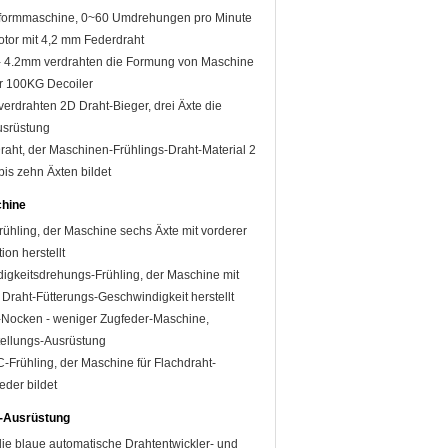
rformmaschine, 0~60 Umdrehungen pro Minute
tor mit 4,2 mm Federdraht
 - 4.2mm verdrahten die Formung von Maschine
r 100KG Decoiler
erdrahten 2D Draht-Bieger, drei Äxte die
usrüstung
raht, der Maschinen-Frühlings-Draht-Material 2
bis zehn Äxten bildet
chine
hling, der Maschine sechs Äxte mit vorderer
ion herstellt
gkeitsdrehungs-Frühling, der Maschine mit
Draht-Fütterungs-Geschwindigkeit herstellt
-Nocken - weniger Zugfeder-Maschine,
tellungs-Ausrüstung
Frühling, der Maschine für Flachdraht-
eder bildet
r-Ausrüstung
 die blaue automatische Drahtentwickler- und