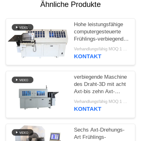
SITEMAP
Ähnliche Produkte
PRIVACY
Hohe leistungsfähige
POLICY
computergesteuerte
Frühlings-verbiegende
Maschine mit zehn
Verhandlungsfähig MOQ:1 Satz
Äxten
KONTAKT
verbiegende Maschine
des Draht-3D mit acht
Axt-bis zehn Axt-
maximaler Fütterungs-
Verhandlungsfähig MOQ:1 Satz
Geschwindigkeit
KONTAKT
70m/Minute
Sechs Axt-Drehungs-
Art Frühlings-