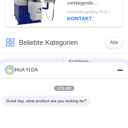
verbiegende
Maschine/Hochgeschwindigk
Verhandlungsfähig MOQ:1 Satz
CNC-Frühlings-
KONTAKT
Wirbelmaschine
Beliebte Kategorien
Alle
Frühlings-
cnc-
umwickelnde
HUA YI DA
Frühlingsmaschine
Maschine
4:51 AM
Frühlings-
Druckfeder-Maschine
verbiegende
Good day, what product are you looking for?
Maschine
verbiegende
Draht, der Maschine