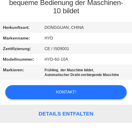
bequeme Bedienung der Maschinen-
TRETEN
10 bildet
SIE
Herkunftsort:
DONGGUAN, CHINA
MIT
UNS
Markenname:
HYD
IN
Zertifizierung:
CE / IS09001
VERBINDUNG
Modellnummer:
HYD-60-10A
Markieren:
,
,
Frühling
der Maschine bildet
Automatischer Draht-verbiegende Maschine
NACHRICHTEN
KONTAKT!
FORDERN
SIE EIN
DETAILS ENTFALTEN
ZITAT