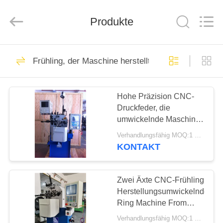
Yi
Da
Spring
Machinery
Produkte
Co.,
Ltd.
All
Rights
HAUS
Reserved.
226
Frühling, der Maschine herstellt
cnc-
PRODUKTE
Frühlingsmaschine
Hohe Präzision CNC-
Druckfeder, die
ÜBER
umwickelnde Maschine
UNS
mit Längen-Sortierer
Verhandlungsfähig MOQ:1 Satz
herstellt
KONTAKT
46
FABRIK-
Frühlings-
AUSFLUG
Zwei Äxte CNC-Frühling
Herstellungsumwickelnder
umwickelnde
Ring Machine From
QUALITÄTSKONTROLLE
Factory
Maschine
Verhandlungsfähig MOQ:1 Satz