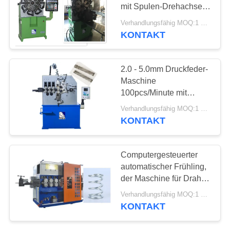
SITEMAP
mit Spulen-Drehachse
herstellt und Achse
Verhandlungsfähig MOQ:1 Satz
einzieht
PRIVACY
KONTAKT
42
POLICY
verbiegende
2.0 - 5.0mm Druckfeder-
Maschine des
Maschine
100pcs/Minute mit
Drahtes
Hochleistung
Verhandlungsfähig MOQ:1 Satz
KONTAKT
17
Computergesteuerter
Draht, der Maschine
automatischer Frühling,
der Maschine für Draht-
bildet
Größe 6 - 14mm herstellt
Verhandlungsfähig MOQ:1 Satz
KONTAKT