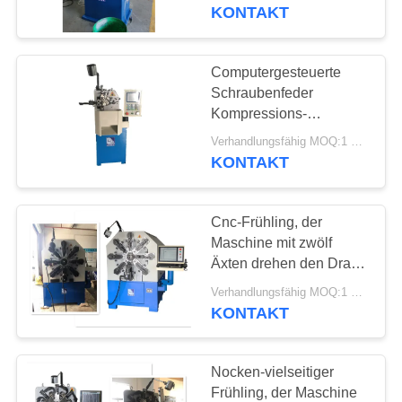
KONTAKT
TRETEN
SIE
Computergesteuerte
37
MIT
Schraubenfeder
Druckfeder-
Kompressions-
UNS
Wirbelmaschine CNC,
Maschine
Verhandlungsfähig MOQ:1 Satz
IN
die Maschine mit 0,15 -
KONTAKT
0.80mm herstellt
VERBINDUNG
Cnc-Frühling, der
NACHRICHTEN
Maschine mit zwölf
Äxten drehen den Draht
42
bildet Maschine bildet
FORDERN
Verhandlungsfähig MOQ:1 Satz
Frühlings-
KONTAKT
SIE EIN
verbiegende
ZITAT
Nocken-vielseitiger
Maschine
Frühling, der Maschine