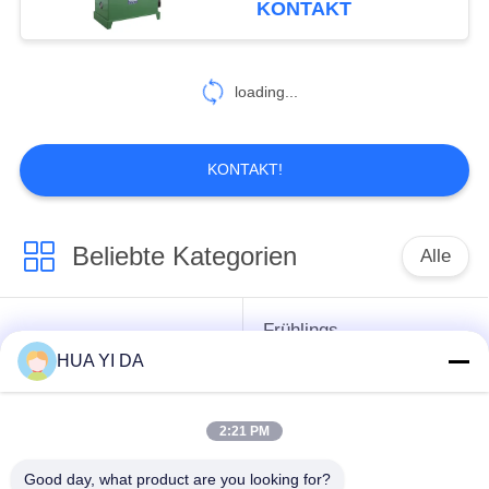
KONTAKT
Herstellungsmaschine
16
Frühling, der
loading...
Maschine herstellt
KONTAKT!
Beliebte Kategorien
Alle
12
Draht Decoiler-
Frühlings-
cnc-
Ausrüstung
umwickelnde
HUA YI DA
Frühlingsmaschine
Maschine
2:21 PM
Frühlings-
Druckfeder-Maschine
verbiegende
Good day, what product are you looking for?