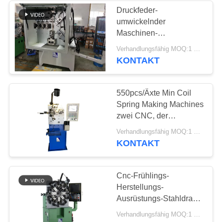
Druckfeder-
umwickelnder
18
Maschinen-
Drehungs-Frühlings-
Hochgeschwindigkeitsdraht
Verhandlungsfähig MOQ:1 Satz
CNC-5.5kw, der
KONTAKT
Maschine
Maschine herstellt
550pcs/Äxte Min Coil
Spring Making Machines
zwei CNC, der
Maschine durch Fabrik
13
Verhandlungsfähig MOQ:1 Satz
herstellt
KONTAKT
Zugfeder-Maschine
Cnc-Frühlings-
Herstellungs-
Ausrüstungs-Stahldraht-
automatische
Verhandlungsfähig MOQ:1 Satz
umwickelnde