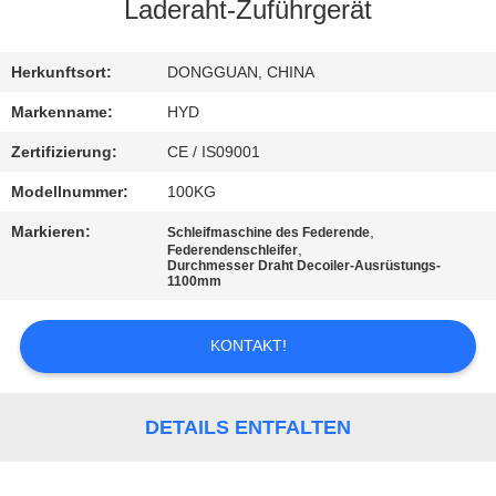
Laderaht-Zuführgerät
TRETEN
SIE
Herkunftsort:
DONGGUAN, CHINA
MIT
Markenname:
HYD
UNS
Zertifizierung:
CE / IS09001
IN
Modellnummer:
100KG
VERBINDUNG
Markieren:
,
Schleifmaschine des Federende
,
Federendenschleifer
Durchmesser Draht Decoiler-Ausrüstungs-
1100mm
NACHRICHTEN
KONTAKT!
FORDERN
SIE EIN
DETAILS ENTFALTEN
ZITAT