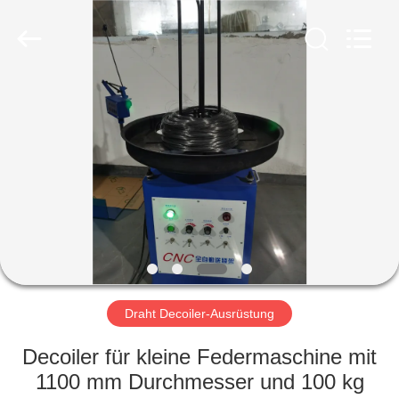
Yi
Da
Spring
Machinery
Co.,
Ltd.
All
Rights
HAUS
Reserved.
PRODUKTE
ÜBER
UNS
FABRIK-
AUSFLUG
Draht Decoiler-Ausrüstung
Decoiler für kleine Federmaschine mit
QUALITÄTSKONTROLLE
1100 mm Durchmesser und 100 kg