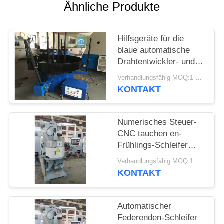
SITEMAP
Ähnliche Produkte
PRIVACY
Hilfsgeräte für die
POLICY
blaue automatische
Drahtentwickler- und
Federwicklermaschine
Verhandlungsfähig MOQ:1 Satz
KONTAKT
Numerisches Steuer-
CNC tauchen en-
Frühlings-Schleifer
Grinding Machine auf
Verhandlungsfähig MOQ:1 Satz
KONTAKT
Automatischer
Federenden-Schleifer