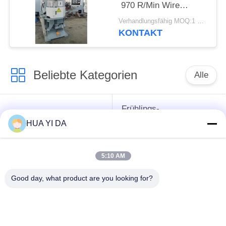
970 R/Min Wire
Grinding Machine
Verhandlungsfähig MOQ:1 Satz
KONTAKT
Beliebte Kategorien
Alle
Frühlings-
cnc-
umwickelnde
HUA YI DA
Frühlingsmaschine
Maschine
5:10 AM
Frühlings-
Druckfeder-Maschine
verbiegende
Good day, what product are you looking for?
Maschine
verbiegende
Draht, der Maschine