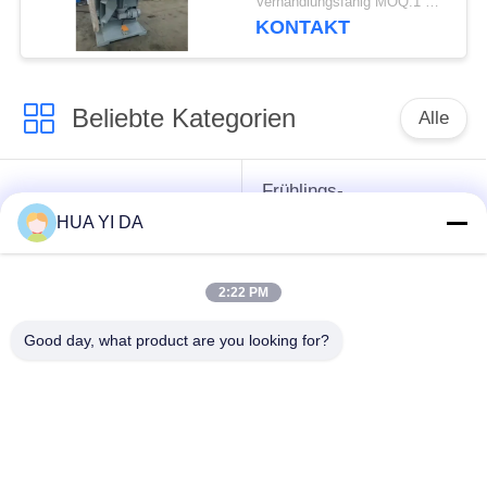
Verhandlungsfähig MOQ:1 Satz
KONTAKT
Beliebte Kategorien
Alle
Frühlings-
cnc-
umwickelnde
HUA YI DA
Frühlingsmaschine
Maschine
2:22 PM
Frühlings-
Druckfeder-Maschine
verbiegende
Good day, what product are you looking for?
Maschine
verbiegende
Draht, der Maschine
Maschine des
bildet
Drahtes