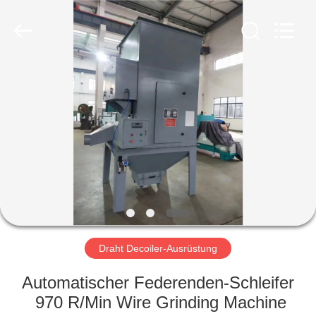
Yi
Da
Spring
Machinery
Co.,
Ltd.
All
Rights
HAUS
Reserved.
PRODUKTE
ÜBER
UNS
FABRIK-
AUSFLUG
Draht Decoiler-Ausrüstung
Automatischer Federenden-Schleifer
QUALITÄTSKONTROLLE
970 R/Min Wire Grinding Machine