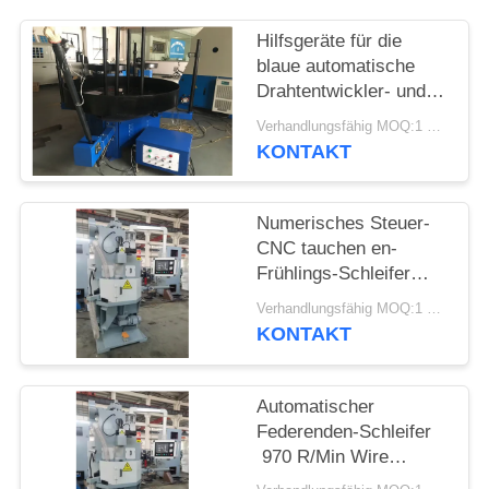
SITEMAP
Hilfsgeräte für die
blaue automatische
PRIVACY
Drahtentwickler- und
POLICY
Federwicklermaschine
Verhandlungsfähig MOQ:1 Satz
KONTAKT
Numerisches Steuer-
CNC tauchen en-
Frühlings-Schleifer
Grinding Machine auf
Verhandlungsfähig MOQ:1 Satz
KONTAKT
Automatischer
Federenden-Schleifer
970 R/Min Wire
Grinding Machine