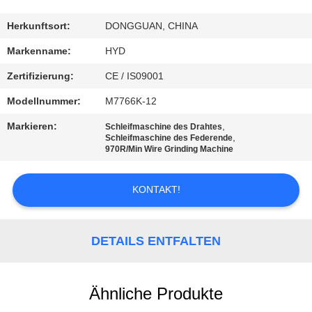
TRETEN
Herkunftsort:
DONGGUAN, CHINA
SIE
Markenname:
HYD
MIT
Zertifizierung:
CE / IS09001
UNS
Modellnummer:
M7766K-12
IN
Markieren:
,
Schleifmaschine des Drahtes
VERBINDUNG
,
Schleifmaschine des Federende
970R/Min Wire Grinding Machine
NACHRICHTEN
KONTAKT!
FORDERN
DETAILS ENTFALTEN
SIE EIN
ZITAT
Ähnliche Produkte