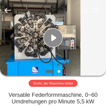
Yi
Da
Spring
Machinery
Co.,
Ltd.
All
Rights
HAUS
Reserved.
PRODUKTE
ÜBER
UNS
FABRIK-
AUSFLUG
Draht, der Maschine bildet
Versatile Federformmaschine, 0~60
QUALITÄTSKONTROLLE
Umdrehungen pro Minute 5,5 kW