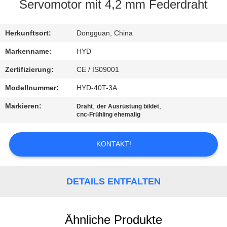
Servomotor mit 4,2 mm Federdraht
TRETEN
SIE
Herkunftsort:
Dongguan, China
MIT
Markenname:
HYD
UNS
Zertifizierung:
CE / IS09001
IN
Modellnummer:
HYD-40T-3A
VERBINDUNG
Markieren:
,
,
Draht
der Ausrüstung bildet
cnc-Frühling ehemalig
NACHRICHTEN
KONTAKT!
FORDERN
SIE EIN
DETAILS ENTFALTEN
ZITAT
Ähnliche Produkte