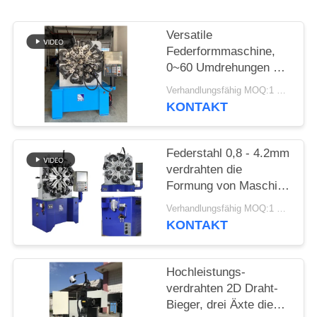
SITEMAP
Versatile
PRIVACY
Federformmaschine,
0~60 Umdrehungen pro
POLICY
Minute 5,5 kW
Verhandlungsfähig MOQ:1 Satz
Servomotor mit 4,2 mm
KONTAKT
Federdraht
Federstahl 0,8 - 4.2mm
verdrahten die
Formung von Maschine
CNC Controlller 100KG
Verhandlungsfähig MOQ:1 Satz
Decoiler
KONTAKT
Hochleistungs-
verdrahten 2D Draht-
Bieger, drei Äxte die