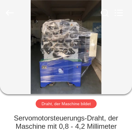
Yi
Da
Spring
Machinery
Co.,
Ltd.
All
Rights
HAUS
Reserved.
PRODUKTE
ÜBER
UNS
FABRIK-
AUSFLUG
Draht, der Maschine bildet
Servomotorsteuerungs-Draht, der
QUALITÄTSKONTROLLE
Maschine mit 0,8 - 4,2 Millimeter