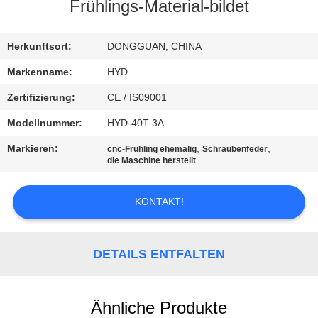
Frühlings-Material-bildet
TRETEN
SIE
Herkunftsort:
DONGGUAN, CHINA
MIT
Markenname:
HYD
UNS
Zertifizierung:
CE / IS09001
IN
Modellnummer:
HYD-40T-3A
VERBINDUNG
Markieren:
,
,
cnc-Frühling ehemalig
Schraubenfeder
die Maschine herstellt
NACHRICHTEN
KONTAKT!
FORDERN
SIE EIN
DETAILS ENTFALTEN
ZITAT
Ähnliche Produkte