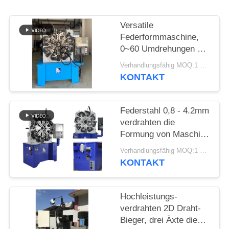
SITEMAP
Versatile
PRIVACY
Federformmaschine,
0~60 Umdrehungen pro
POLICY
Minute 5,5 kW
Verhandlungsfähig MOQ:1 Satz
Servomotor mit 4,2 mm
KONTAKT
Federdraht
Federstahl 0,8 - 4.2mm
verdrahten die
Formung von Maschine
CNC Controlller 100KG
Verhandlungsfähig MOQ:1 Satz
Decoiler
KONTAKT
Hochleistungs-
verdrahten 2D Draht-
Bieger, drei Äxte die