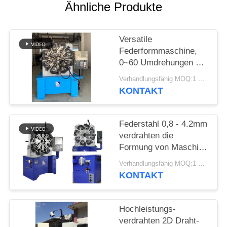
SITEMAP
Ähnliche Produkte
PRIVACY
Versatile
POLICY
Federformmaschine,
0~60 Umdrehungen pro
Minute 5,5 kW
Verhandlungsfähig MOQ:1 Satz
Servomotor mit 4,2 mm
KONTAKT
Federdraht
Federstahl 0,8 - 4.2mm
verdrahten die
Formung von Maschine
CNC Controlller 100KG
Verhandlungsfähig MOQ:1 Satz
Decoiler
KONTAKT
Hochleistungs-
verdrahten 2D Draht-