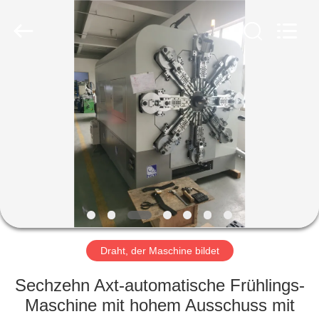
Yi
Da
Spring
Machinery
Co.,
Ltd.
All
Rights
HAUS
Reserved.
PRODUKTE
ÜBER
UNS
FABRIK-
AUSFLUG
Draht, der Maschine bildet
Sechzehn Axt-automatische Frühlings-
QUALITÄTSKONTROLLE
Maschine mit hohem Ausschuss mit