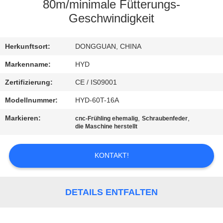
80m/minimale Fütterungs-
TRETEN
Geschwindigkeit
SIE
Herkunftsort:
DONGGUAN, CHINA
MIT
UNS
Markenname:
HYD
IN
Zertifizierung:
CE / IS09001
VERBINDUNG
Modellnummer:
HYD-60T-16A
Markieren:
,
,
cnc-Frühling ehemalig
Schraubenfeder
die Maschine herstellt
NACHRICHTEN
KONTAKT!
FORDERN
SIE EIN
DETAILS ENTFALTEN
ZITAT