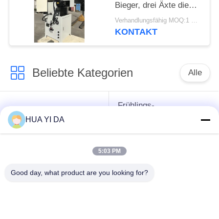
Bieger, drei Äxte die
Formung der
Verhandlungsfähig MOQ:1 Satz
Ausrüstung
KONTAKT
Beliebte Kategorien
Alle
Frühlings-
cnc-
umwickelnde
HUA YI DA
Frühlingsmaschine
Maschine
5:03 PM
Frühlings-
Druckfeder-Maschine
verbiegende
Good day, what product are you looking for?
Maschine
verbiegende
Draht, der Maschine