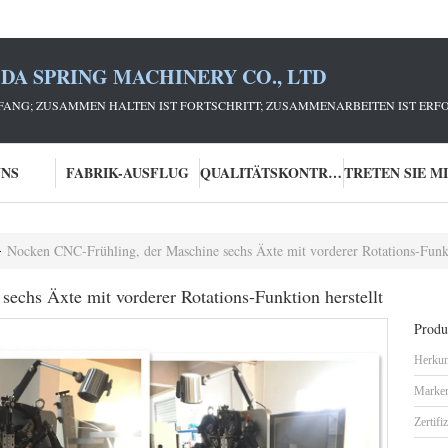
DA SPRING MACHINERY CO., LTD
ANG; ZUSAMMEN HALTEN IST FORTSCHRITT; ZUSAMMENARBEITEN IST ERFO
UNS
FABRIK-AUSFLUG
QUALITÄTSKONTROLLE
Nocken CNC-Frühling, der Maschine sechs Äxte mit vorderer Rotations-Funkt
chs Äxte mit vorderer Rotations-Funktion herstellt
Produk
Herkun
Marke
Zertifi