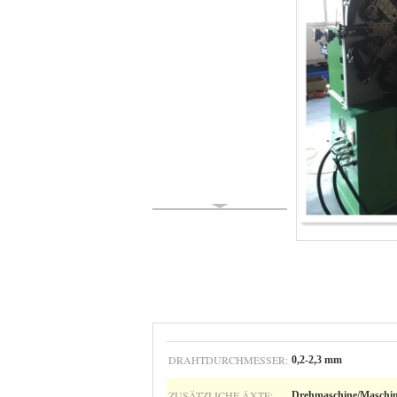
DRAHTDURCHMESSER:
0,2-2,3 mm
ZUSÄTZLICHE ÄXTE:
Drehmaschine/Maschi