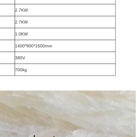
2.7KW
2.7KW
1.0KW
1400*900*1600mm
380V
700kg