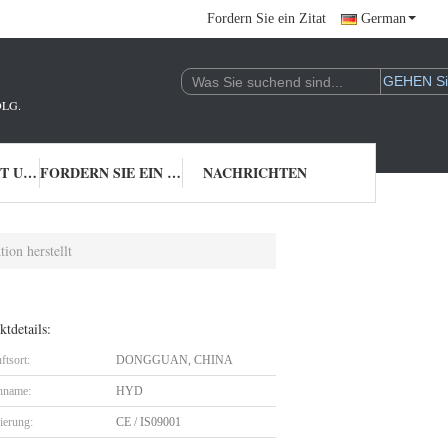
Fordern Sie ein Zitat
German
LG.
TRETEN SIE MIT UNS IN VERBINDUNG
FORDERN SIE EIN ZITAT
NACHRICHTEN
ion herstellt
tdetails:
ftsort:
DONGGUAN, CHINA
nname:
HYD
zierung:
CE / IS09001