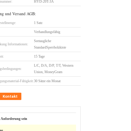
lnummer:
HYD-20T-3A
ng und Versand AGB:
stellmenge:
1 Satz
Verhandlungsfähig
Seetaugliche
kung Informationen:
StandardSperrholzkiste
eit:
15 Tage
L/C, D/A, D/P, T/T, Western
gsbedingungen:
Union, MoneyGram
gungsmaterial-Fähigkeit:
30 Sätze ein Monat
Kontakt
 Anforderung sein
ge