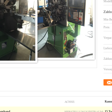
Model
Zahlu
Min Be
Preis:
Verpac
Lieferz
Zahlun
Versor
ACHSE:
Kann
HERSTELLUNGSZEITRAUM:
nenhand
15 Ta