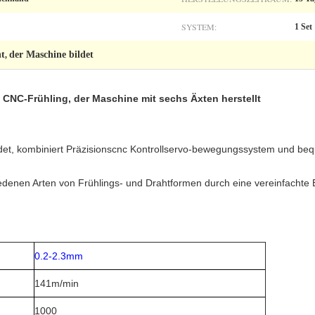
SYSTEM:
1 Set
ht
der Maschine bildet
,
CNC-Frühling, der Maschine mit sechs Äxten herstellt
ildet, kombiniert Präzisionscnc Kontrollservo-bewegungssystem und b
chiedenen Arten von Frühlings- und Drahtformen durch eine vereinfacht
0.2-2.3mm
141m/min
1000