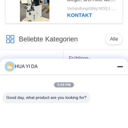
Formung der
Verhandlungsfähig MOQ:1 Satz
Ausrüstung
KONTAKT
Beliebte Kategorien
Alle
Frühlings-
cnc-
umwickelnde
HUA YI DA
Frühlingsmaschine
Maschine
5:59 PM
Frühlings-
Druckfeder-Maschine
verbiegende
Good day, what product are you looking for?
Maschine
verbiegende
Draht, der Maschine
Maschine des