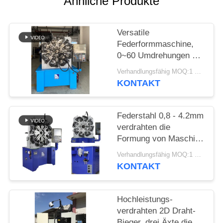
Ähnliche Produkte
SITEMAP
Versatile
PRIVACY
Federformmaschine,
POLICY
0~60 Umdrehungen pro
Minute 5,5 kW
Verhandlungsfähig MOQ:1 Satz
Servomotor mit 4,2 mm
KONTAKT
Federdraht
Federstahl 0,8 - 4.2mm
verdrahten die
Formung von Maschine
CNC Controlller 100KG
Verhandlungsfähig MOQ:1 Satz
Decoiler
KONTAKT
Hochleistungs-
verdrahten 2D Draht-
Bieger, drei Äxte die