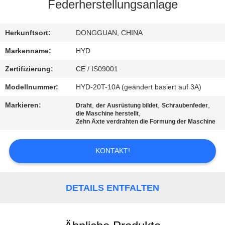
Federherstellungsanlage
TRETEN
SIE
Herkunftsort:
DONGGUAN, CHINA
MIT
Markenname:
HYD
UNS
Zertifizierung:
CE / IS09001
IN
Modellnummer:
HYD-20T-10A (geändert basiert auf 3A)
VERBINDUNG
Markieren:
,
,
,
Draht
der Ausrüstung bildet
Schraubenfeder
,
die Maschine herstellt
Zehn Äxte verdrahten die Formung der Maschine
NACHRICHTEN
KONTAKT!
FORDERN
SIE EIN
DETAILS ENTFALTEN
ZITAT