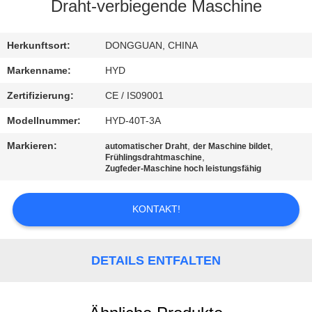
Draht-verbiegende Maschine
TRETEN
SIE
Herkunftsort:
DONGGUAN, CHINA
MIT
Markenname:
HYD
UNS
Zertifizierung:
CE / IS09001
IN
Modellnummer:
HYD-40T-3A
VERBINDUNG
Markieren:
,
,
automatischer Draht
der Maschine bildet
,
Frühlingsdrahtmaschine
Zugfeder-Maschine hoch leistungsfähig
NACHRICHTEN
KONTAKT!
FORDERN
SIE EIN
DETAILS ENTFALTEN
ZITAT