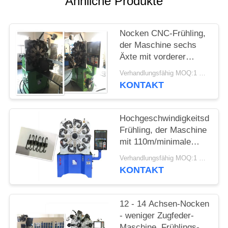
Ähnliche Produkte
SITEMAP
Nocken CNC-Frühling,
PRIVACY
der Maschine sechs
POLICY
Äxte mit vorderer
Rotations-Funktion
Verhandlungsfähig MOQ:1 Satz
herstellt
KONTAKT
Hochgeschwindigkeitsdrehu
Frühling, der Maschine
mit 110m/minimale
Draht-Fütterungs-
Verhandlungsfähig MOQ:1 Satz
Geschwindigkeit
KONTAKT
herstellt
12 - 14 Achsen-Nocken
- weniger Zugfeder-
Maschine, Frühlings-