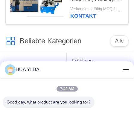
Herstellungs-
Verhandlungsfähig MOQ:1 Satz
Ausrüstung
KONTAKT
Beliebte Kategorien
Alle
Frühlings-
cnc-
umwickelnde
HUA YI DA
Frühlingsmaschine
Maschine
7:49 AM
Frühlings-
Druckfeder-Maschine
verbiegende
Good day, what product are you looking for?
Maschine
verbiegende
Draht, der Maschine
Maschine des