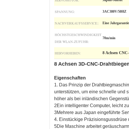
SERVOMOTOR:
Japan-Marke
SPANNUNG:
3AC380V/50HZ
NACHVERKAUFSSERVICE::
Eine Jahrgarantie
HÖCHSTGESCHWINDIGKEIT
70m/min
DER WLAN-ZUFUHR:
HERVORHEBEN:
8 Achsen CNC-
8 Achsen 3D-CNC-Drahtbiegem
Eigenschaften
1. Das Prinzip der Drahtbiegmaschin
unterstützen, um eine schnelle und 
höher als bei inländischen Gegenst
2Ein intelligenter Computer, leicht z
3Mehrere aus Japan eingeführte Ser
4. Einstückige Präzisionsgussdrüse m
5Die Maschine arbeitet geräuscharm