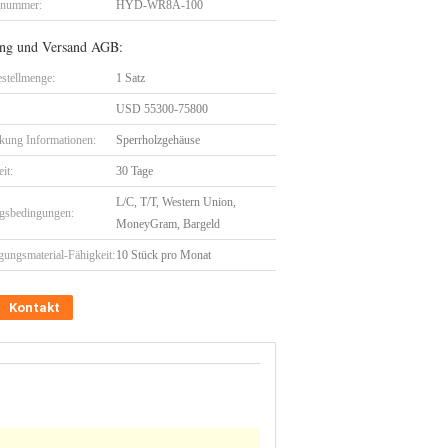
lnummer:
HYD-WR8A-100
ng und Versand AGB:
stellmenge:
1 Satz
USD 55300-75800
kung Informationen:
Sperrholzgehäuse
eit:
30 Tage
L/C, T/T, Western Union,
gsbedingungen:
MoneyGram, Bargeld
gungsmaterial-Fähigkeit:
10 Stück pro Monat
Kontakt