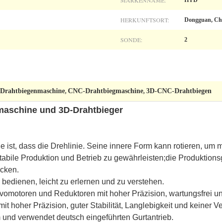
MARKENNAME:
HYD
HERKUNFTSORT:
Dongguan, Ch
SONDE:
2
Drahtbiegenmaschine
CNC-Drahtbiegmaschine
3D-CNC-Drahtbiegen
,
,
aschine und 3D-Drahtbieger
e ist, dass die Drehlinie. Seine innere Form kann rotieren, um
stabile Produktion und Betrieb zu gewährleisten;die Produktion
ücken.
u bedienen, leicht zu erlernen und zu verstehen.
vomotoren und Reduktoren mit hoher Präzision, wartungsfrei 
it hoher Präzision, guter Stabilität, Langlebigkeit und keiner V
 und verwendet deutsch eingeführten Gurtantrieb.