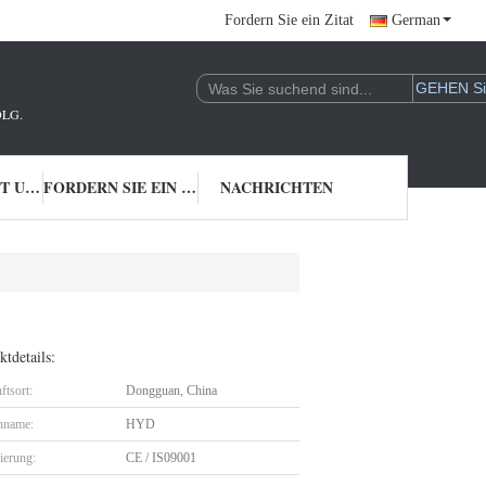
Fordern Sie ein Zitat
German
LG.
TRETEN SIE MIT UNS IN VERBINDUNG
FORDERN SIE EIN ZITAT
NACHRICHTEN
tdetails:
ftsort:
Dongguan, China
nname:
HYD
zierung:
CE / IS09001