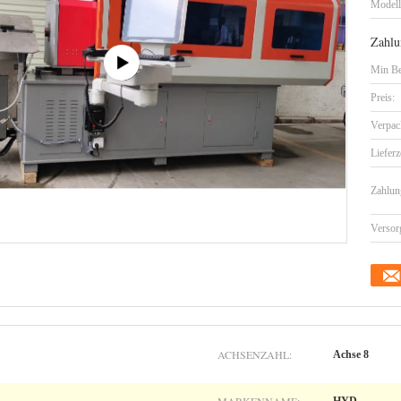
Model
Zahlu
Min Be
Preis:
Verpac
Lieferz
Zahlun
Versor
ACHSENZAHL:
Achse 8