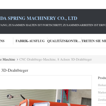
DA SPRING MACHINERY CO., LTD
ANG; ZUSAMMEN HALTEN IST FORTSCHRITT; ZUSAMMENARBEITEN IST ERFO
UNS
FABRIK-AUSFLUG
QUALITÄTSKONTROLLE
de Maschine
CNC-Drahtbiege-Maschine, 8 Achsen 3D-Drahtbieger
 3D-Drahtbieger
Produk
Herkun
Marke
Zertifi