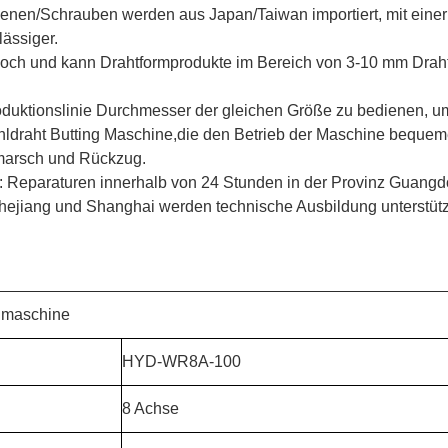
enen/Schrauben werden aus Japan/Taiwan importiert, mit einer 
lässiger.
t hoch und kann Drahtformprodukte im Bereich von 3-10 mm Drah
roduktionslinie Durchmesser der gleichen Größe zu bedienen, um
tahldraht Butting Maschine,die den Betrieb der Maschine bequem
rmarsch und Rückzug.
 Reparaturen innerhalb von 24 Stunden in der Provinz Guangd
hejiang und Shanghai werden technische Ausbildung unterstüt
gmaschine
HYD-WR8A-100
8 Achse