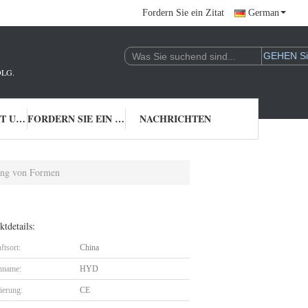
Fordern Sie ein Zitat
German
LG.
TRETEN SIE MIT UNS IN VERBINDUNG
FORDERN SIE EIN ZITAT
NACHRICHTEN
mung von Formen
tdetails:
ftsort:
China
nname:
HYD
zierung:
CE