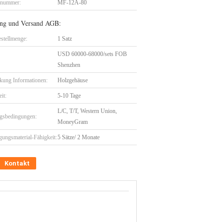
lnummer:
MF-12A-80
ng und Versand AGB:
stellmenge:
1 Satz
USD 60000-68000/sets FOB
Shenzhen
kung Informationen:
Holzgehäuse
eit:
5-10 Tage
L/C, T/T, Western Union,
gsbedingungen:
MoneyGram
gungsmaterial-Fähigkeit:
5 Sätze/ 2 Monate
Kontakt