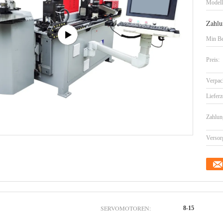
Model
Zahlu
Min Be
Preis:
Verpac
Lieferz
Zahlun
Versor
SERVOMOTOREN:
8-15