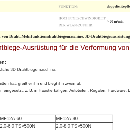
FUNKTION:
doppelte Kopf
HÖCHSTGESCHWINDIGKEIT
> 60 m/min
DER WLAN-ZUFUHR:
n von Draht
Mehrfunktionsdrahtbiegemaschine
3D-Drahtbiegeausrüstung
,
,
ahtbiege-Ausrüstung für die Verformung vo
en:
kliche 3D-Drahtbiegemaschine.
en hat, greift er ihn und biegt ihn zweimal.
n eingesetzt, z. B. in Haustierkäfigen, Autoteilen, Regalen, Hardware
MF12A-60
MF12A-80
2.0-6.0 TS<500N
2.0-8.0 TS<500N