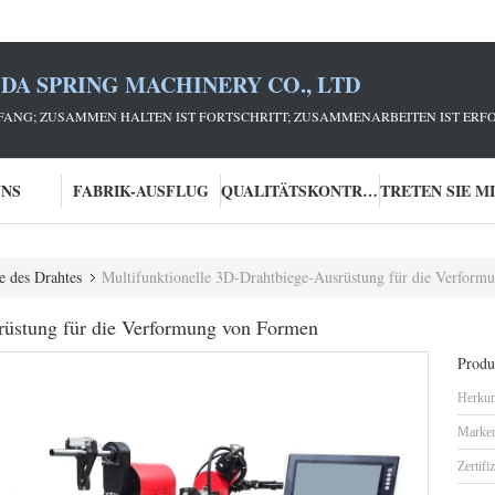
DA SPRING MACHINERY CO., LTD
ANG; ZUSAMMEN HALTEN IST FORTSCHRITT; ZUSAMMENARBEITEN IST ERFO
UNS
FABRIK-AUSFLUG
QUALITÄTSKONTROLLE
e des Drahtes
Multifunktionelle 3D-Drahtbiege-Ausrüstung für die Verfor
rüstung für die Verformung von Formen
Produk
Herkun
Marke
Zertifi