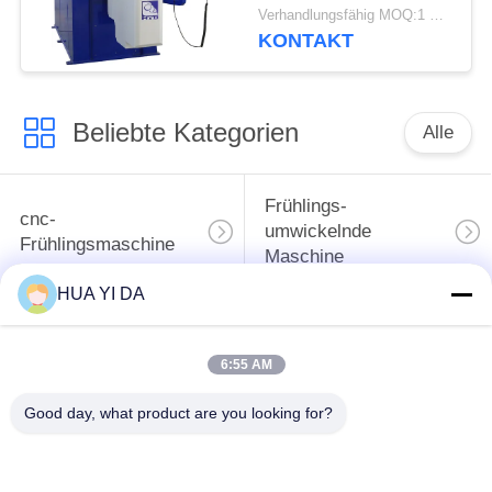
Maschine/Hochgeschwindigk
Verhandlungsfähig MOQ:1 Satz
CNC-Frühlings-
KONTAKT
Wirbelmaschine
Beliebte Kategorien
Alle
Frühlings-
cnc-
umwickelnde
Frühlingsmaschine
Maschine
HUA YI DA
Frühlings-
Druckfeder-Maschine
verbiegende
6:55 AM
Maschine
Good day, what product are you looking for?
verbiegende
Draht, der Maschine
Maschine des
bildet
Drahtes