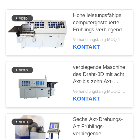
SITEMAP
Hohe leistungsfähige
PRIVACY
computergesteuerte
Frühlings-verbiegende
POLICY
Maschine mit zehn
Verhandlungsfähig MOQ:1 Satz
Äxten
KONTAKT
verbiegende Maschine
des Draht-3D mit acht
Axt-bis zehn Axt-
maximaler Fütterungs-
Verhandlungsfähig MOQ:1 Satz
Geschwindigkeit
KONTAKT
70m/Minute
Sechs Axt-Drehungs-
Art Frühlings-
verbiegende