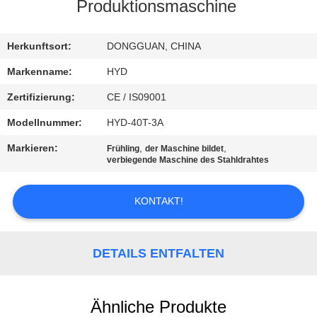
Produktionsmaschine
TRETEN
SIE
Herkunftsort:
DONGGUAN, CHINA
MIT
Markenname:
HYD
UNS
Zertifizierung:
CE / IS09001
IN
Modellnummer:
HYD-40T-3A
VERBINDUNG
Markieren:
,
,
Frühling
der Maschine bildet
verbiegende Maschine des Stahldrahtes
NACHRICHTEN
KONTAKT!
FORDERN
SIE EIN
DETAILS ENTFALTEN
ZITAT
Ähnliche Produkte