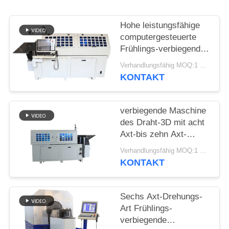
SITEMAP
Hohe leistungsfähige
PRIVACY
computergesteuerte
Frühlings-verbiegende
POLICY
Maschine mit zehn
Verhandlungsfähig MOQ:1 Satz
Äxten
KONTAKT
verbiegende Maschine
des Draht-3D mit acht
Axt-bis zehn Axt-
maximaler Fütterungs-
Verhandlungsfähig MOQ:1 Satz
Geschwindigkeit
KONTAKT
70m/Minute
Sechs Axt-Drehungs-
Art Frühlings-
verbiegende