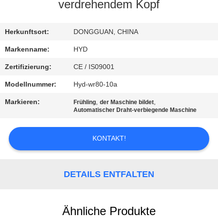
verdrehendem Kopf
TRETEN
SIE
Herkunftsort:
DONGGUAN, CHINA
MIT
Markenname:
HYD
UNS
Zertifizierung:
CE / IS09001
IN
Modellnummer:
Hyd-wr80-10a
VERBINDUNG
Markieren:
,
,
Frühling
der Maschine bildet
Automatischer Draht-verbiegende Maschine
NACHRICHTEN
KONTAKT!
FORDERN
SIE EIN
DETAILS ENTFALTEN
ZITAT
Ähnliche Produkte