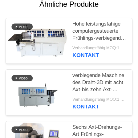
SITEMAP
Ähnliche Produkte
PRIVACY
Hohe leistungsfähige
POLICY
computergesteuerte
Frühlings-verbiegende
Maschine mit zehn
Verhandlungsfähig MOQ:1 Satz
Äxten
KONTAKT
verbiegende Maschine
des Draht-3D mit acht
Axt-bis zehn Axt-
maximaler Fütterungs-
Verhandlungsfähig MOQ:1 Satz
Geschwindigkeit
KONTAKT
70m/Minute
Sechs Axt-Drehungs-
Art Frühlings-