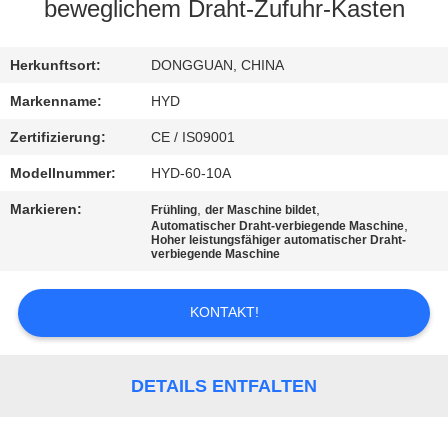
beweglichem Draht-Zufuhr-Kasten
TRETEN
SIE
Herkunftsort:
DONGGUAN, CHINA
MIT
Markenname:
HYD
UNS
Zertifizierung:
CE / IS09001
IN
Modellnummer:
HYD-60-10A
VERBINDUNG
Markieren:
,
,
Frühling
der Maschine bildet
,
Automatischer Draht-verbiegende Maschine
Hoher leistungsfähiger automatischer Draht-
verbiegende Maschine
NACHRICHTEN
KONTAKT!
FORDERN
SIE EIN
DETAILS ENTFALTEN
ZITAT