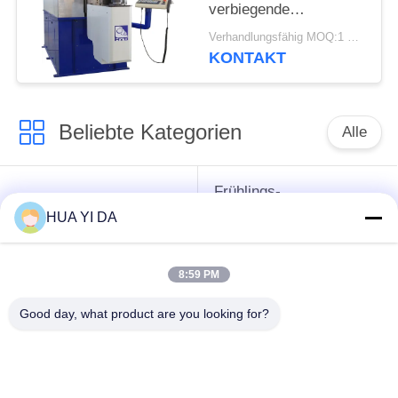
verbiegende
Maschine/Hochgeschwindigk
Verhandlungsfähig MOQ:1 Satz
CNC-Frühlings-
KONTAKT
Wirbelmaschine
Beliebte Kategorien
Alle
Frühlings-
cnc-
umwickelnde
HUA YI DA
Frühlingsmaschine
Maschine
8:59 PM
Frühlings-
Druckfeder-Maschine
verbiegende
Good day, what product are you looking for?
Maschine
verbiegende
Draht, der Maschine