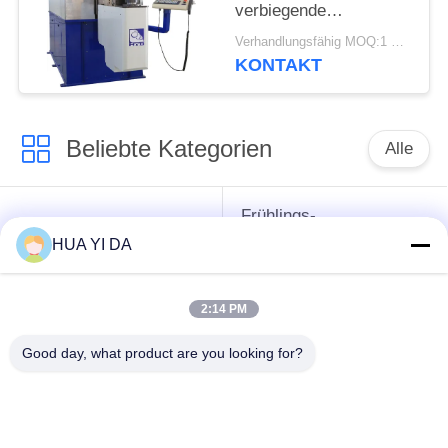
verbiegende
Maschine/Hochgeschwindigk
Verhandlungsfähig MOQ:1 Satz
CNC-Frühlings-
KONTAKT
Wirbelmaschine
Beliebte Kategorien
Alle
Frühlings-
cnc-
umwickelnde
HUA YI DA
Frühlingsmaschine
Maschine
2:14 PM
Frühlings-
Druckfeder-Maschine
verbiegende
Good day, what product are you looking for?
Maschine
verbiegende
Draht, der Maschine