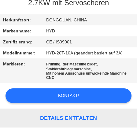
2.7KW mit Servoscheren
TRETEN
SIE
Herkunftsort:
DONGGUAN, CHINA
MIT
Markenname:
HYD
UNS
Zertifizierung:
CE / IS09001
IN
Modellnummer:
HYD-20T-10A (geändert basiert auf 3A)
VERBINDUNG
Markieren:
,
,
Frühling
der Maschine bildet
,
Stahldrahtbiegemaschine
Mit hohem Ausschuss umwickelnde Maschine
CNC
NACHRICHTEN
KONTAKT!
FORDERN
SIE EIN
DETAILS ENTFALTEN
ZITAT