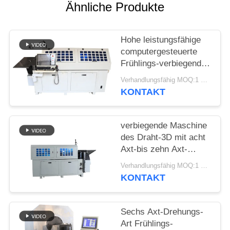
SITEMAP
Ähnliche Produkte
PRIVACY
Hohe leistungsfähige
POLICY
computergesteuerte
Frühlings-verbiegende
Maschine mit zehn
Verhandlungsfähig MOQ:1 Satz
Äxten
KONTAKT
verbiegende Maschine
des Draht-3D mit acht
Axt-bis zehn Axt-
maximaler Fütterungs-
Verhandlungsfähig MOQ:1 Satz
Geschwindigkeit
KONTAKT
70m/Minute
Sechs Axt-Drehungs-
Art Frühlings-