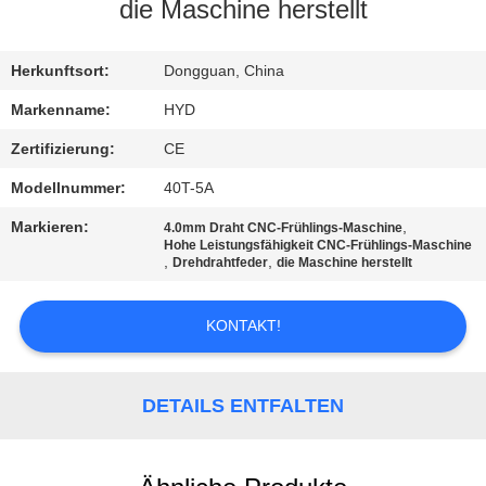
die Maschine herstellt
TRETEN
SIE
Herkunftsort:
Dongguan, China
MIT
Markenname:
HYD
UNS
Zertifizierung:
CE
IN
Modellnummer:
40T-5A
VERBINDUNG
Markieren:
,
4.0mm Draht CNC-Frühlings-Maschine
Hohe Leistungsfähigkeit CNC-Frühlings-Maschine
,
,
Drehdrahtfeder
die Maschine herstellt
NACHRICHTEN
KONTAKT!
FORDERN
SIE EIN
DETAILS ENTFALTEN
ZITAT