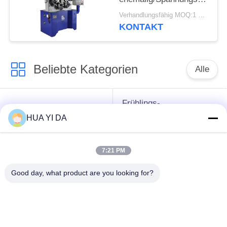
Drehungs-Frühling, der
Verhandlungsfähig MOQ:1 Satz
Maschine herstellt
KONTAKT
Beliebte Kategorien
Alle
Frühlings-
cnc-
umwickelnde
HUA YI DA
Frühlingsmaschine
Maschine
7:21 PM
Frühlings-
Druckfeder-Maschine
verbiegende
Good day, what product are you looking for?
Maschine
verbiegende
Draht, der Maschine
Maschine des