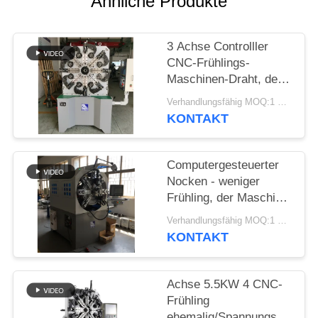
Ähnliche Produkte
SITEMAP
3 Achse Controlller
PRIVACY
CNC-Frühlings-
POLICY
Maschinen-Draht, der
Frühlings-Bieger-
Verhandlungsfähig MOQ:1 Satz
Maschine bildet
KONTAKT
Computergesteuerter
Nocken - weniger
Frühling, der Maschine
mit Draht-Dreh-12
Verhandlungsfähig MOQ:1 Satz
Äxten bildet
KONTAKT
Achse 5.5KW 4 CNC-
Frühling
ehemalig/Spannungs-