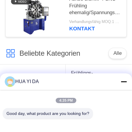
Frühling
ehemalig/Spannungs-
Drehungs-Frühling, der
Verhandlungsfähig MOQ:1 Satz
Maschine herstellt
KONTAKT
Beliebte Kategorien
Alle
Frühlings-
cnc-
umwickelnde
HUA YI DA
Frühlingsmaschine
Maschine
4:35 PM
Frühlings-
Druckfeder-Maschine
verbiegende
Good day, what product are you looking for?
Maschine