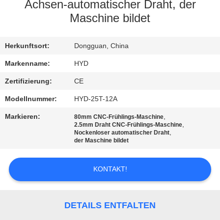
Achsen-automatischer Draht, der
TRETEN
Maschine bildet
SIE
Herkunftsort:
Dongguan, China
MIT
UNS
Markenname:
HYD
IN
Zertifizierung:
CE
VERBINDUNG
Modellnummer:
HYD-25T-12A
Markieren:
,
80mm CNC-Frühlings-Maschine
,
2.5mm Draht CNC-Frühlings-Maschine
NACHRICHTEN
,
Nockenloser automatischer Draht
der Maschine bildet
FORDERN
KONTAKT!
SIE EIN
ZITAT
DETAILS ENTFALTEN