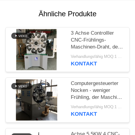
SITEMAP
Ähnliche Produkte
PRIVACY
POLICY
3 Achse Controlller
CNC-Frühlings-
Maschinen-Draht, der
Frühlings-Bieger-
Verhandlungsfähig MOQ:1 Satz
Maschine bildet
KONTAKT
Computergesteuerter
Nocken - weniger
Frühling, der Maschine
mit Draht-Dreh-12
Verhandlungsfähig MOQ:1 Satz
Äxten bildet
KONTAKT
Achse 5.5KW 4 CNC-