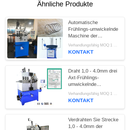
SITEMAP
Ähnliche Produkte
PRIVACY
Automatische
POLICY
Frühlings-umwickelnde
Maschine der
Drehungs-380V mit
Verhandlungsfähig MOQ:1 Satz
Servosystem 2.7KW
KONTAKT
Draht 1,0 - 4.0mm drei
Axt-Frühlings-
umwickelnde
Maschinen-Feld-
Verhandlungsfähig MOQ:1 Satz
Installation
KONTAKT
Verdrahten Sie Strecke
1,0 - 4.0mm der