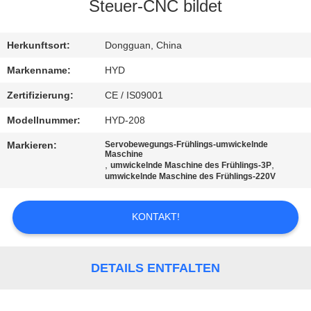
Steuer-CNC bildet
TRETEN
SIE
Herkunftsort:
Dongguan, China
MIT
Markenname:
HYD
UNS
Zertifizierung:
CE / IS09001
IN
Modellnummer:
HYD-208
VERBINDUNG
Markieren:
Servobewegungs-Frühlings-umwickelnde
Maschine
,
,
umwickelnde Maschine des Frühlings-3P
umwickelnde Maschine des Frühlings-220V
NACHRICHTEN
KONTAKT!
FORDERN
SIE EIN
DETAILS ENTFALTEN
ZITAT