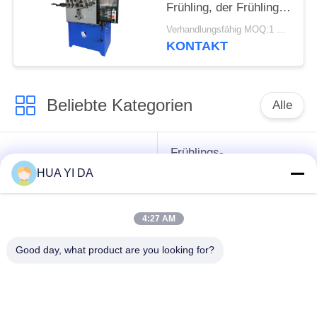
Frühling, der Frühling
der Maschinen-/CNC
Verhandlungsfähig MOQ:1 Satz
ehemalig herstellend
KONTAKT
umwickelt
Beliebte Kategorien
Alle
Frühlings-
cnc-
umwickelnde
HUA YI DA
Frühlingsmaschine
Maschine
4:27 AM
Frühlings-
Druckfeder-Maschine
verbiegende
Good day, what product are you looking for?
Maschine
verbiegende
Draht, der Maschine