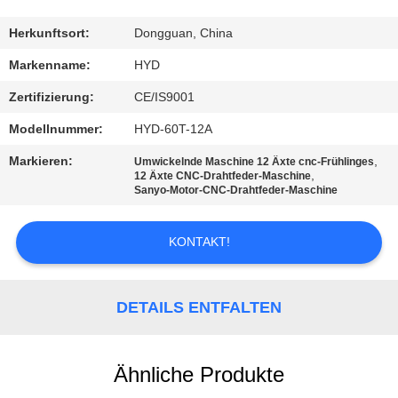
TRETEN
Herkunftsort:
Dongguan, China
SIE
Markenname:
HYD
MIT
Zertifizierung:
CE/IS9001
UNS
Modellnummer:
HYD-60T-12A
IN
Markieren:
,
Umwickelnde Maschine 12 Äxte cnc-Frühlinges
VERBINDUNG
,
12 Äxte CNC-Drahtfeder-Maschine
Sanyo-Motor-CNC-Drahtfeder-Maschine
NACHRICHTEN
KONTAKT!
FORDERN
DETAILS ENTFALTEN
SIE EIN
ZITAT
Ähnliche Produkte