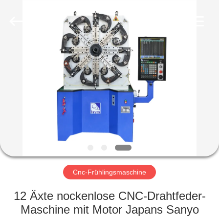
Yi
Da
Spring
Machinery
Co.,
Ltd.
All
Rights
HAUS
Reserved.
PRODUKTE
ÜBER
UNS
FABRIK-
AUSFLUG
Cnc-Frühlingsmaschine
12 Äxte nockenlose CNC-Drahtfeder-
QUALITÄTSKONTROLLE
Maschine mit Motor Japans Sanyo