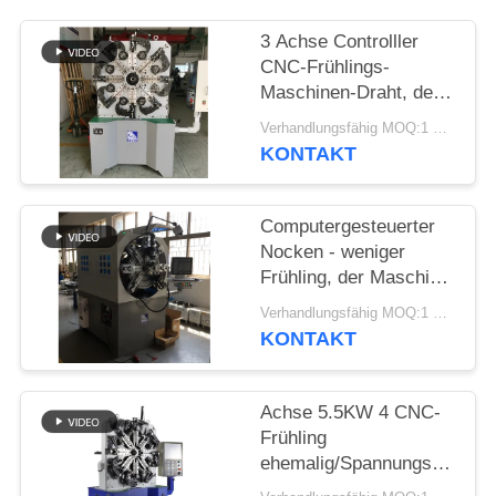
SITEMAP
3 Achse Controlller
CNC-Frühlings-
PRIVACY
Maschinen-Draht, der
POLICY
Frühlings-Bieger-
Verhandlungsfähig MOQ:1 Satz
Maschine bildet
KONTAKT
Computergesteuerter
Nocken - weniger
Frühling, der Maschine
mit Draht-Dreh-12
Verhandlungsfähig MOQ:1 Satz
Äxten bildet
KONTAKT
Achse 5.5KW 4 CNC-
Frühling
ehemalig/Spannungs-
Drehungs-Frühling, der