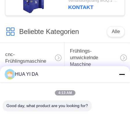
Verhandlungsfähig MOQ:1 Satz
Maschine herstellt
KONTAKT
Beliebte Kategorien
Alle
Frühlings-
cnc-
umwickelnde
Frühlingsmaschine
Maschine
HUA YI DA
Frühlings-
Druckfeder-Maschine
verbiegende
4:13 AM
Maschine
Good day, what product are you looking for?
verbiegende
Draht, der Maschine
Maschine des
bildet
Drahtes