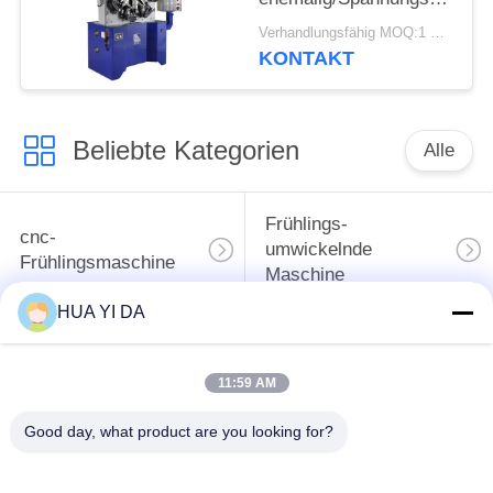
Drehungs-Frühling, der
Verhandlungsfähig MOQ:1 Satz
Maschine herstellt
KONTAKT
Beliebte Kategorien
Alle
Frühlings-
cnc-
umwickelnde
Frühlingsmaschine
Maschine
HUA YI DA
Frühlings-
Druckfeder-Maschine
verbiegende
11:59 AM
Maschine
Good day, what product are you looking for?
verbiegende
Draht, der Maschine
Maschine des