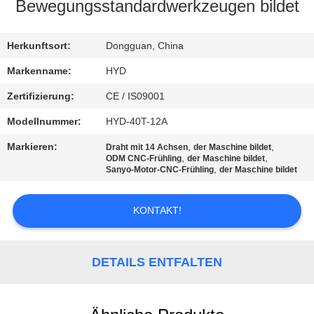
Bewegungsstandardwerkzeugen bildet
TRETEN
SIE
Herkunftsort:
Dongguan, China
MIT
Markenname:
HYD
UNS
Zertifizierung:
CE / IS09001
IN
Modellnummer:
HYD-40T-12A
VERBINDUNG
Markieren:
,
,
Draht mit 14 Achsen
der Maschine bildet
,
,
ODM CNC-Frühling
der Maschine bildet
,
Sanyo-Motor-CNC-Frühling
der Maschine bildet
NACHRICHTEN
KONTAKT!
FORDERN
SIE EIN
DETAILS ENTFALTEN
ZITAT