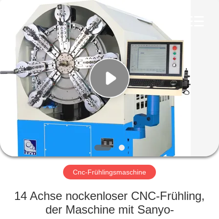
Yi
Da
Spring
Machinery
Co.,
Ltd.
All
Rights
HAUS
Reserved.
PRODUKTE
ÜBER
UNS
FABRIK-
AUSFLUG
Cnc-Frühlingsmaschine
14 Achse nockenloser CNC-Frühling,
QUALITÄTSKONTROLLE
der Maschine mit Sanyo-