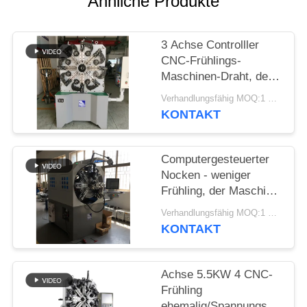
Ähnliche Produkte
SITEMAP
3 Achse Controlller
PRIVACY
CNC-Frühlings-
POLICY
Maschinen-Draht, der
Frühlings-Bieger-
Verhandlungsfähig MOQ:1 Satz
Maschine bildet
KONTAKT
Computergesteuerter
Nocken - weniger
Frühling, der Maschine
mit Draht-Dreh-12
Verhandlungsfähig MOQ:1 Satz
Äxten bildet
KONTAKT
Achse 5.5KW 4 CNC-
Frühling
ehemalig/Spannungs-