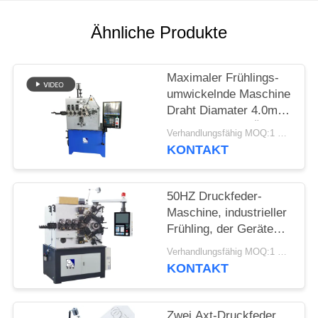
SITEMAP
Ähnliche Produkte
PRIVACY
POLICY
Maximaler Frühlings-
umwickelnde Maschine
Draht Diamater 4.0mm
mit drei bis fünf Äxten
Verhandlungsfähig MOQ:1 Satz
KONTAKT
50HZ Druckfeder-
Maschine, industrieller
Frühling, der Geräte
für Durchmesser 2,5 -
Verhandlungsfähig MOQ:1 Satz
6.0mm herstellt
KONTAKT
Zwei Axt-Druckfeder,