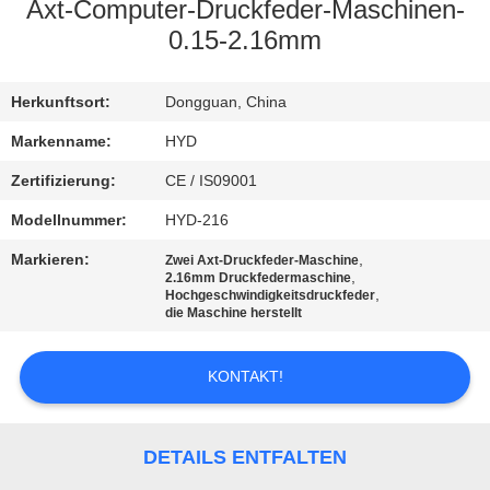
Axt-Computer-Druckfeder-Maschinen-
TRETEN
0.15-2.16mm
SIE
Herkunftsort:
Dongguan, China
MIT
UNS
Markenname:
HYD
IN
Zertifizierung:
CE / IS09001
VERBINDUNG
Modellnummer:
HYD-216
Markieren:
,
Zwei Axt-Druckfeder-Maschine
,
2.16mm Druckfedermaschine
NACHRICHTEN
,
Hochgeschwindigkeitsdruckfeder
die Maschine herstellt
FORDERN
KONTAKT!
SIE EIN
ZITAT
DETAILS ENTFALTEN