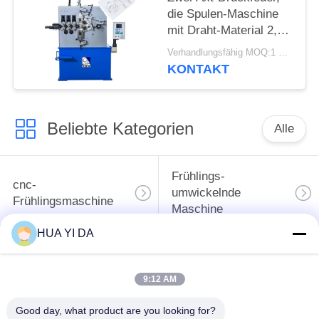
die Spulen-Maschine
mit Draht-Material 2,0 -
5.0mm herstellt
Verhandlungsfähig MOQ:1 Satz
KONTAKT
Beliebte Kategorien
Alle
Frühlings-
cnc-
umwickelnde
Frühlingsmaschine
Maschine
HUA YI DA
Frühlings-
Druckfeder-Maschine
verbiegende
9:12 AM
Maschine
Good day, what product are you looking for?