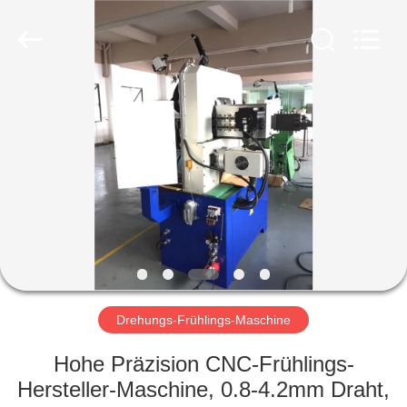
Yi
Da
Spring
Machinery
Co.,
Ltd.
All
Rights
HAUS
Reserved.
PRODUKTE
ÜBER
UNS
FABRIK-
AUSFLUG
Drehungs-Frühlings-Maschine
Hohe Präzision CNC-Frühlings-
QUALITÄTSKONTROLLE
Hersteller-Maschine, 0.8-4.2mm Draht,