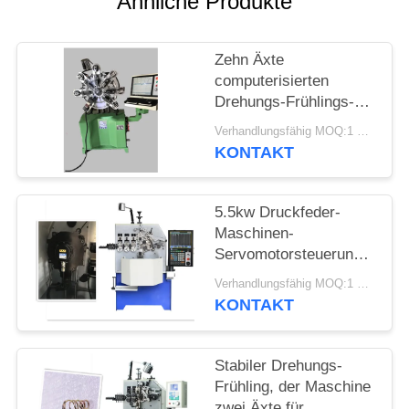
Ähnliche Produkte
SITEMAP
Zehn Äxte
PRIVACY
computerisierten
POLICY
Drehungs-Frühlings-
Maschine, CNC-
Verhandlungsfähig MOQ:1 Satz
Frühling, der Maschine
KONTAKT
bildet
5.5kw Druckfeder-
Maschinen-
Servomotorsteuerung
für Draht-Größe 4.0mm
Verhandlungsfähig MOQ:1 Satz
KONTAKT
Stabiler Drehungs-
Frühling, der Maschine
zwei Äxte für