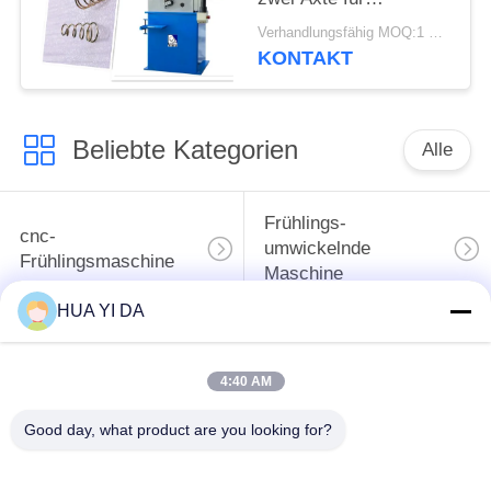
Durchmesser 0,15 -
Verhandlungsfähig MOQ:1 Satz
1.6mm Draht herstellt
KONTAKT
Beliebte Kategorien
Alle
Frühlings-
cnc-
umwickelnde
Frühlingsmaschine
Maschine
HUA YI DA
Frühlings-
Druckfeder-Maschine
verbiegende
4:40 AM
Maschine
Good day, what product are you looking for?
verbiegende
Draht, der Maschine
Maschine des