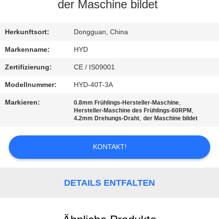
der Maschine bildet
TRETEN
SIE
Herkunftsort:
Dongguan, China
MIT
Markenname:
HYD
UNS
Zertifizierung:
CE / IS09001
IN
Modellnummer:
HYD-40T-3A
VERBINDUNG
Markieren:
,
0.8mm Frühlings-Hersteller-Maschine
,
Hersteller-Maschine des Frühlings-60RPM
,
4.2mm Drehungs-Draht
der Maschine bildet
NACHRICHTEN
KONTAKT!
FORDERN
SIE EIN
DETAILS ENTFALTEN
ZITAT