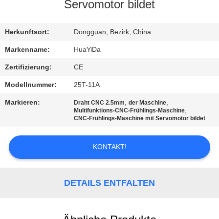
Servomotor bildet
TRETEN
SIE
Herkunftsort:
Dongguan, Bezirk, China
MIT
Markenname:
HuaYiDa
UNS
Zertifizierung:
CE
IN
Modellnummer:
25T-11A
VERBINDUNG
Markieren:
,
,
Draht CNC 2.5mm
der Maschine
,
Multifunktions-CNC-Frühlings-Maschine
CNC-Frühlings-Maschine mit Servomotor bildet
NACHRICHTEN
KONTAKT!
FORDERN
SIE EIN
DETAILS ENTFALTEN
ZITAT