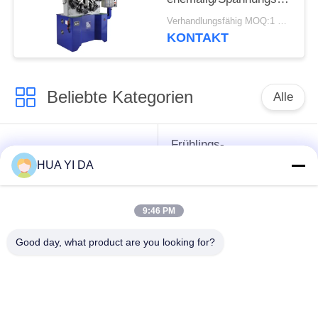
Drehungs-Frühling, der
Verhandlungsfähig MOQ:1 Satz
Maschine herstellt
KONTAKT
Beliebte Kategorien
Alle
Frühlings-
cnc-
umwickelnde
HUA YI DA
Frühlingsmaschine
Maschine
9:46 PM
Frühlings-
Druckfeder-Maschine
verbiegende
Good day, what product are you looking for?
Maschine
verbiegende
Draht, der Maschine
Maschine des