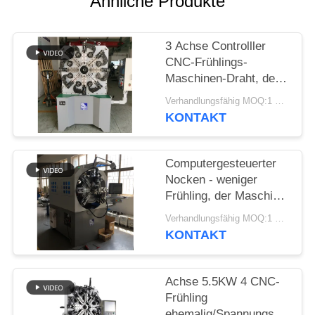
Ähnliche Produkte
SITEMAP
3 Achse Controlller
PRIVACY
CNC-Frühlings-
POLICY
Maschinen-Draht, der
Frühlings-Bieger-
Verhandlungsfähig MOQ:1 Satz
Maschine bildet
KONTAKT
Computergesteuerter
Nocken - weniger
Frühling, der Maschine
mit Draht-Dreh-12
Verhandlungsfähig MOQ:1 Satz
Äxten bildet
KONTAKT
Achse 5.5KW 4 CNC-
Frühling
ehemalig/Spannungs-