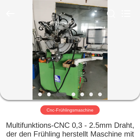
Yi
Da
Spring
Machinery
Co.,
Ltd.
All
Rights
HAUS
Reserved.
PRODUKTE
ÜBER
UNS
FABRIK-
AUSFLUG
Cnc-Frühlingsmaschine
Multifunktions-CNC 0,3 - 2.5mm Draht,
QUALITÄTSKONTROLLE
der den Frühling herstellt Maschine mit