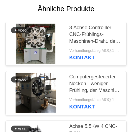
SITEMAP
Ähnliche Produkte
PRIVACY
3 Achse Controlller
POLICY
CNC-Frühlings-
Maschinen-Draht, der
Frühlings-Bieger-
Verhandlungsfähig MOQ:1 Satz
Maschine bildet
KONTAKT
Computergesteuerter
Nocken - weniger
Frühling, der Maschine
mit Draht-Dreh-12
Verhandlungsfähig MOQ:1 Satz
Äxten bildet
KONTAKT
Achse 5.5KW 4 CNC-