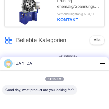
Frühling
ehemalig/Spannungs-
Drehungs-Frühling, der
Verhandlungsfähig MOQ:1 Satz
Maschine herstellt
KONTAKT
Beliebte Kategorien
Alle
Frühlings-
cnc-
umwickelnde
HUA YI DA
Frühlingsmaschine
Maschine
11:15 AM
Frühlings-
Druckfeder-Maschine
verbiegende
Good day, what product are you looking for?
Maschine
verbiegende