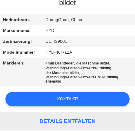
bildet
TRETEN
SIE
Herkunftsort:
DuangGuan, China
MIT
Markenname:
HYD
UNS
Zertifizierung:
CE, IS9001
IN
Modellnummer:
HYD-40T-12A
VERBINDUNG
Markieren:
,
,
4mm Drahtfeder
die Maschine bildet
,
Verbindungs-Felsen-Entwurfs-Frühling
,
der Maschine bildet
Verbindungs-Felsen-Entwurf CNC-Frühling
NACHRICHTEN
ehemalig
FORDERN
KONTAKT!
SIE EIN
ZITAT
DETAILS ENTFALTEN