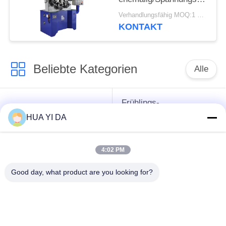
Drehungs-Frühling, der
Verhandlungsfähig MOQ:1 Satz
Maschine herstellt
KONTAKT
Beliebte Kategorien
Alle
Frühlings-
cnc-
umwickelnde
HUA YI DA
Frühlingsmaschine
Maschine
4:02 PM
Frühlings-
Druckfeder-Maschine
verbiegende
Good day, what product are you looking for?
Maschine
verbiegende
Draht, der Maschine
Maschine des