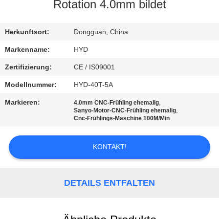
Rotation 4.0mm bildet
TRETEN
SIE
Herkunftsort:
Dongguan, China
MIT
Markenname:
HYD
UNS
Zertifizierung:
CE / IS09001
IN
Modellnummer:
HYD-40T-5A
VERBINDUNG
Markieren:
,
4.0mm CNC-Frühling ehemalig
,
Sanyo-Motor-CNC-Frühling ehemalig
Cnc-Frühlings-Maschine 100M/Min
NACHRICHTEN
KONTAKT!
FORDERN
SIE EIN
DETAILS ENTFALTEN
ZITAT