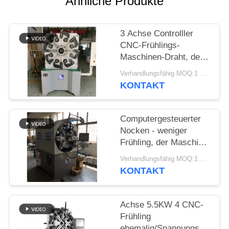
Ähnliche Produkte
SITEMAP
3 Achse Controlller
PRIVACY
CNC-Frühlings-
POLICY
Maschinen-Draht, der
Frühlings-Bieger-
Verhandlungsfähig MOQ:1 Satz
Maschine bildet
KONTAKT
Computergesteuerter
Nocken - weniger
Frühling, der Maschine
mit Draht-Dreh-12
Verhandlungsfähig MOQ:1 Satz
Äxten bildet
KONTAKT
Achse 5.5KW 4 CNC-
Frühling
ehemalig/Spannungs-