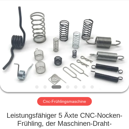
Yi
Da
Spring
Machinery
Co.,
Ltd.
All
Rights
HAUS
Reserved.
PRODUKTE
ÜBER
UNS
FABRIK-
AUSFLUG
Cnc-Frühlingsmaschine
Leistungsfähiger 5 Äxte CNC-Nocken-
QUALITÄTSKONTROLLE
Frühling, der Maschinen-Draht-