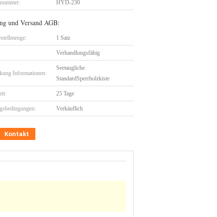
lnummer:
HYD-230
ng und Versand AGB:
stellmenge:
1 Satz
Verhandlungsfähig
Seetaugliche
kung Informationen:
StandardSperrholzkiste
eit:
25 Tage
gsbedingungen:
Verkäuflich
Kontakt