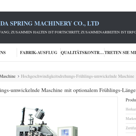
DA SPRING MACHINERY CO., LTD
ANG; ZUSAMMEN HALTEN IST FORTSCHRITT; ZUSAMMENARBEITEN IST ERFO
UNS
FABRIK-AUSFLUG
QUALITÄTSKONTROLLE
-Maschine
Hochgeschwindigkeitsdrehungs-Frühlings-umwickelnde Maschine 
ings-umwickelnde Maschine mit optionalem Frühlings-Länge
Produk
Herkun
Marke
Zertifi