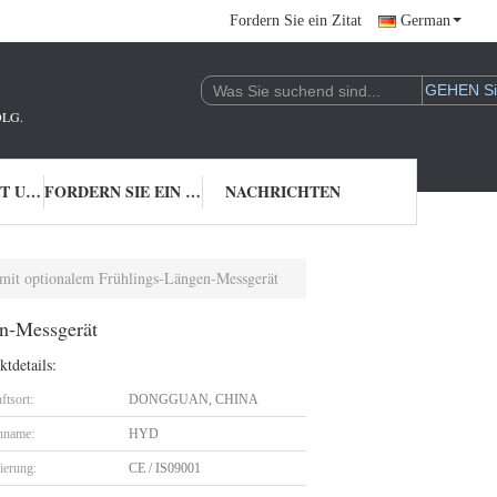
Fordern Sie ein Zitat
German
LG.
TRETEN SIE MIT UNS IN VERBINDUNG
FORDERN SIE EIN ZITAT
NACHRICHTEN
mit optionalem Frühlings-Längen-Messgerät
n-Messgerät
tdetails:
ftsort:
DONGGUAN, CHINA
nname:
HYD
zierung:
CE / IS09001