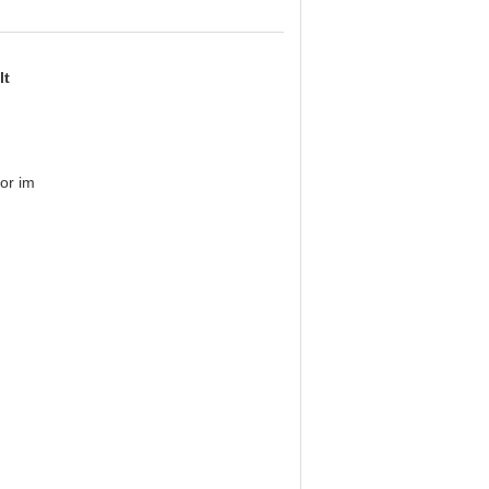
lt
or im