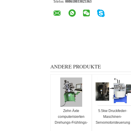
Telefon:
008618033025363
ANDERE PRODUKTE
Zehn Äxte
5.5kw Druckfeder-
computerisierten
Maschinen-
Drehungs-Frühlings-
Servomotorsteuerung
Maschine, CNC-
für Draht-Größe