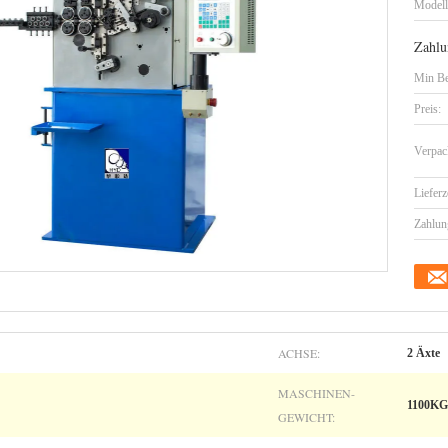
Model
Zahlu
Min Be
Preis:
Verpac
Lieferz
Zahlun
ACHSE:
2 Äxte
MASCHINEN-
1100KG
GEWICHT: