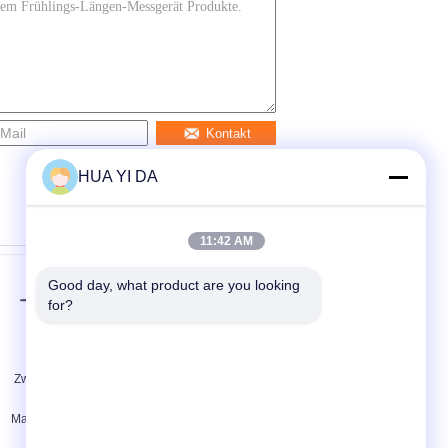
Kontakt
HUA YI DA
11:42 AM
Good day, what product are you looking 
for?
Zwei Drehungs-
0.4 - 2.0mm Material-
Frühlings-
Frühlings-Draht-
Maschinen-hohe
Maschine mit CNC-
Genauigkeit der Axt-
Computersystem und