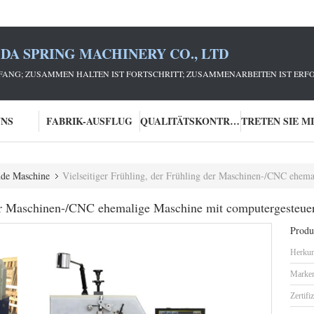
DA SPRING MACHINERY CO., LTD
ANG; ZUSAMMEN HALTEN IST FORTSCHRITT; ZUSAMMENARBEITEN IST ERFO
UNS
FABRIK-AUSFLUG
QUALITÄTSKONTROLLE
nde Maschine
Vielseitiger Frühling, der Frühling der Maschinen-/CNC ehemali
der Maschinen-/CNC ehemalige Maschine mit computergesteuer
Produk
Herkun
Marke
Zertifi