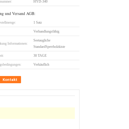
lnummer:
HYD-340
ng und Versand AGB:
stellmenge:
1 Satz
Verhandlungsfähig
Seetaugliche
kung Informationen:
StandardSperrholzkiste
eit:
30 TAGE
gsbedingungen:
Verkäuflich
Kontakt