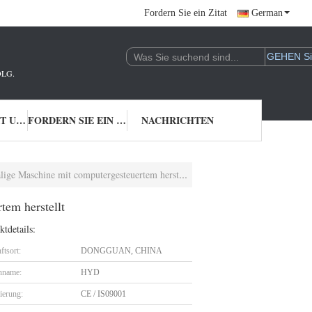
Fordern Sie ein Zitat
German
LG.
TRETEN SIE MIT UNS IN VERBINDUNG
FORDERN SIE EIN ZITAT
NACHRICHTEN
ge Maschine mit computergesteuertem herstellt
tem herstellt
tdetails:
ftsort:
DONGGUAN, CHINA
nname:
HYD
zierung:
CE / IS09001