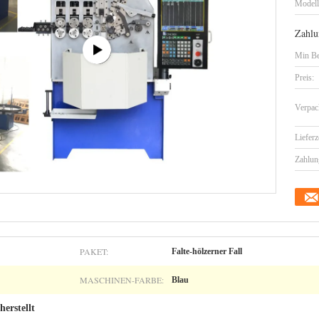
Model
Zahlu
Min Be
Preis:
Verpac
Lieferz
Zahlun
PAKET:
Falte-hölzerner Fall
MASCHINEN-FARBE:
Blau
herstellt