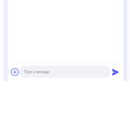
Photo
Video Call
Audio Call