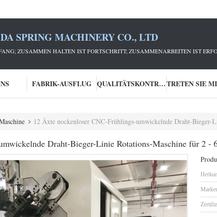
DA SPRING MACHINERY CO., LTD
ANG; ZUSAMMEN HALTEN IST FORTSCHRITT; ZUSAMMENARBEITEN IST ERFO
UNS
FABRIK-AUSFLUG
QUALITÄTSKONTROLLE
-Maschine
12 Äxte nockenloser CNC-Frühlings-umwickelnde Draht-Bieger-Li
umwickelnde Draht-Bieger-Linie Rotations-Maschine für 2 -
Produk
Herkun
Marke
Zertifi