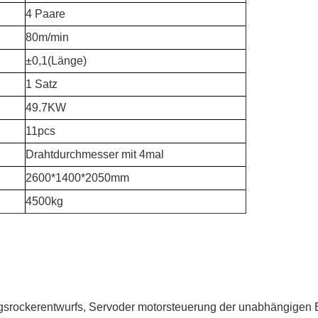
4 Paare
80m/min
±
0,1(Länge)
1 Satz
49.7KW
11pcs
Drahtdurchmesser mit 4mal
2600*1400*2050mm
4500kg
srockerentwurfs, Servoder motorsteuerung der unabhängigen E