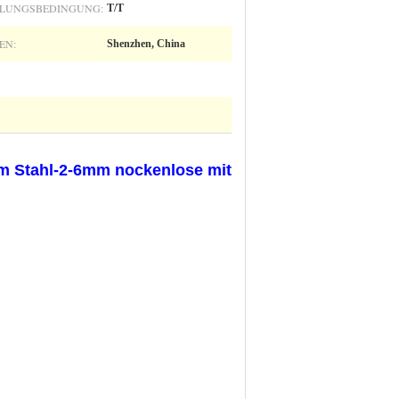
LUNGSBEDINGUNG:
T/T
EN:
Shenzhen, China
m Stahl-2-6mm nockenlose mit