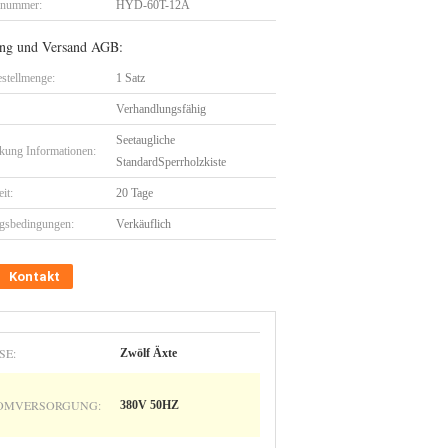
lnummer:
HYD-60T-12A
ng und Versand AGB:
stellmenge:
1 Satz
Verhandlungsfähig
Seetaugliche
kung Informationen:
StandardSperrholzkiste
eit:
20 Tage
gsbedingungen:
Verkäuflich
Kontakt
SE:
Zwölf Äxte
OMVERSORGUNG:
380V 50HZ