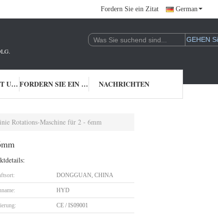
Fordern Sie ein Zitat
German
LG.
TRETEN SIE MIT UNS IN VERBINDUNG
FORDERN SIE EIN ZITAT
NACHRICHTEN
nie Rotations-Maschine für 2 - 6mm
 6mm
tdetails:
ftsort:
DONGGUAN, CHINA
nname:
HYD
zierung:
CE / IS09001