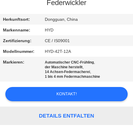
Federwickler
TRETEN
SIE
Herkunftsort:
Dongguan, China
MIT
Markenname:
HYD
UNS
Zertifizierung:
CE / IS09001
IN
Modellnummer:
HYD-42T-12A
VERBINDUNG
Markieren:
,
Automatischer CNC-Frühling
,
der Maschine herstellt
,
14 Achsen-Federmacherei
NACHRICHTEN
1 bis 4 mm Federmachmaschine
KONTAKT!
FORDERN
SIE EIN
ZITAT
DETAILS ENTFALTEN