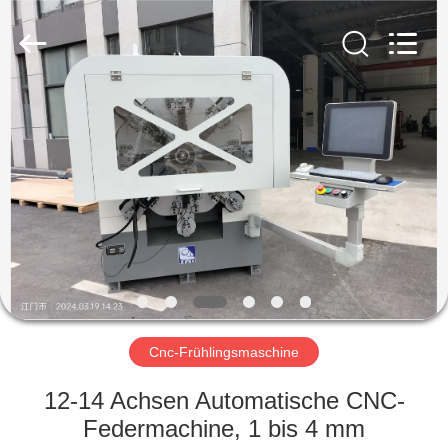
Yi
Da
Spring
Machinery
Co.,
Ltd.
All
Rights
HAUS
Reserved.
PRODUKTE
ÜBER
UNS
FABRIK-
AUSFLUG
Cnc-Frühlingsmaschine
12-14 Achsen Automatische CNC-
QUALITÄTSKONTROLLE
Federmachine, 1 bis 4 mm