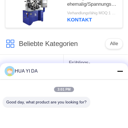
ehemalig/Spannungs-
Drehungs-Frühling, der
Verhandlungsfähig MOQ:1 Satz
Maschine herstellt
KONTAKT
Beliebte Kategorien
Alle
Frühlings-
cnc-
umwickelnde
HUA YI DA
Frühlingsmaschine
Maschine
3:01 PM
Frühlings-
Druckfeder-Maschine
verbiegende
Good day, what product are you looking for?
Maschine
verbiegende
Draht, der Maschine