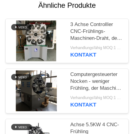
SITEMAP
Ähnliche Produkte
PRIVACY
3 Achse Controlller
POLICY
CNC-Frühlings-
Maschinen-Draht, der
Frühlings-Bieger-
Verhandlungsfähig MOQ:1 Satz
Maschine bildet
KONTAKT
Computergesteuerter
Nocken - weniger
Frühling, der Maschine
mit Draht-Dreh-12
Verhandlungsfähig MOQ:1 Satz
Äxten bildet
KONTAKT
Achse 5.5KW 4 CNC-
Frühling