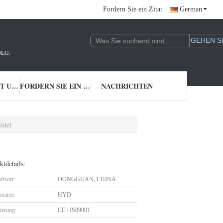
Fordern Sie ein Zitat
German
LG.
TRETEN SIE MIT UNS IN VERBINDUNG
FORDERN SIE EIN ZITAT
NACHRICHTEN
ldet
tdetails:
ftsort:
DONGGUAN, CHINA
nname:
HYD
zierung:
CE / IS09001