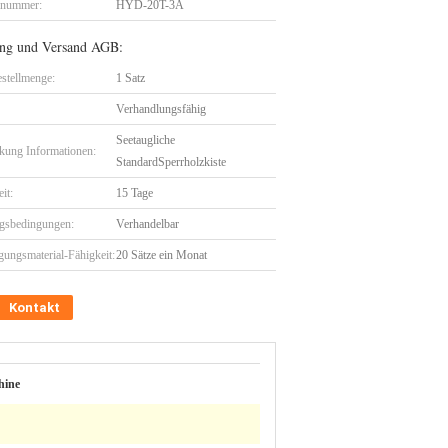
lnummer:
HYD-20T-3A
ng und Versand AGB:
stellmenge:
1 Satz
Verhandlungsfähig
Seetaugliche
kung Informationen:
StandardSperrholzkiste
eit:
15 Tage
gsbedingungen:
Verhandelbar
gungsmaterial-Fähigkeit:
20 Sätze ein Monat
Kontakt
hine