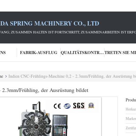
DA SPRING MACHINERY CO., LTD
ANG; ZUSAMMEN HALTEN IST FORTSCHRITT; ZUSAMMENARBEITEN IST ERFO
UNS
FABRIK-AUSFLUG
QUALITÄTSKONTROLLE
ne
Indien CNC-Frühlings-Maschine 0,2 - 2.3mm/Frühling, der Ausrüstung bi
 2.3mm/Frühling, der Ausrüstung bildet
Produk
Herkun
Marke
Zertifi