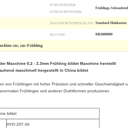
DURCHMESSER-
Frühlings-Schraubenf
SCHRAUBENFEDER:
TRANSPORTVERPACKUNG:
Standard Holzkasten
HS-CODE:
8463000000
schine cnc
cnc-Frühling
,
der Maschine 0,2 - 2.3mm Frühling bildet Maschine herstellt
achend maschinell hergestellt in China bildet
Arten von Frühlingen mit hoher Präzision und schneller Geschwindigkeit
 anormalen Frühlinges und anderer Drahtformen produzieren.
ine bildet
HYD-20T-3A