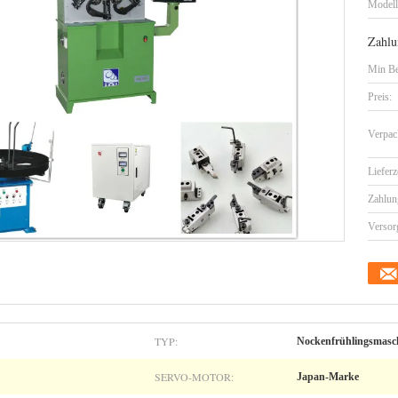
Model
Zahlu
Min Be
Preis:
Verpac
Lieferz
Zahlun
Versor
TYP:
Nockenfrühlingsmasc
SERVO-MOTOR:
Japan-Marke