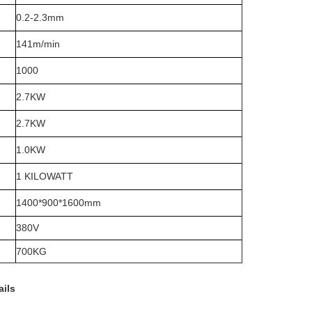
0.2-2.3mm
141m/min
1000
2.7KW
2.7KW
1.0KW
1 KILOWATT
1400*900*1600mm
380V
700KG
ils