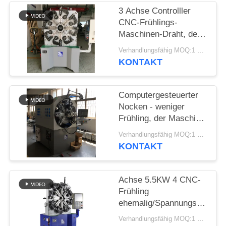
SITEMAP
3 Achse Controlller
CNC-Frühlings-
PRIVACY
Maschinen-Draht, der
Frühlings-Bieger-
POLICY
Verhandlungsfähig MOQ:1 Satz
Maschine bildet
KONTAKT
Computergesteuerter
Nocken - weniger
Frühling, der Maschine
mit Draht-Dreh-12
Verhandlungsfähig MOQ:1 Satz
Äxten bildet
KONTAKT
Achse 5.5KW 4 CNC-
Frühling
ehemalig/Spannungs-
Drehungs-Frühling, der
Verhandlungsfähig MOQ:1 Satz