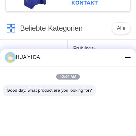
Maschine herstellt
KONTAKT
Beliebte Kategorien
Alle
Frühlings-
cnc-
umwickelnde
HUA YI DA
Frühlingsmaschine
Maschine
12:00 AM
Frühlings-
Druckfeder-Maschine
verbiegende
Good day, what product are you looking for?
Maschine
verbiegende
Draht, der Maschine
Maschine des
bildet
Drahtes