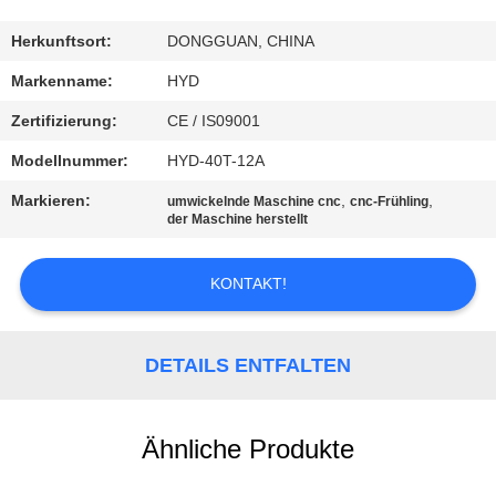
TRETEN
Herkunftsort:
DONGGUAN, CHINA
SIE
Markenname:
HYD
MIT
Zertifizierung:
CE / IS09001
UNS
Modellnummer:
HYD-40T-12A
IN
Markieren:
,
,
umwickelnde Maschine cnc
cnc-Frühling
VERBINDUNG
der Maschine herstellt
KONTAKT!
NACHRICHTEN
FORDERN
DETAILS ENTFALTEN
SIE EIN
ZITAT
Ähnliche Produkte