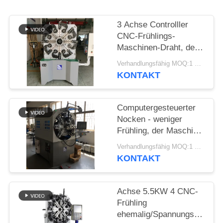
SITEMAP
3 Achse Controlller
PRIVACY
CNC-Frühlings-
Maschinen-Draht, der
POLICY
Frühlings-Bieger-
Verhandlungsfähig MOQ:1 Satz
Maschine bildet
KONTAKT
Computergesteuerter
Nocken - weniger
Frühling, der Maschine
mit Draht-Dreh-12
Verhandlungsfähig MOQ:1 Satz
Äxten bildet
KONTAKT
Achse 5.5KW 4 CNC-
Frühling
ehemalig/Spannungs-