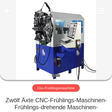
Yi
Da
Spring
Machinery
Co.,
Ltd.
All
Rights
HAUS
Reserved.
PRODUKTE
ÜBER
UNS
FABRIK-
AUSFLUG
Cnc-Frühlingsmaschine
Zwölf Äxte CNC-Frühlings-Maschinen-
QUALITÄTSKONTROLLE
Frühlings-drehende Maschinen-