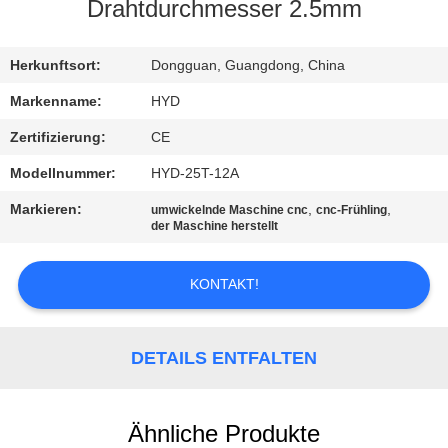
Drahtdurchmesser 2.5mm
TRETEN
SIE
Herkunftsort:
Dongguan, Guangdong, China
MIT
Markenname:
HYD
UNS
Zertifizierung:
CE
IN
Modellnummer:
HYD-25T-12A
VERBINDUNG
Markieren:
,
,
umwickelnde Maschine cnc
cnc-Frühling
der Maschine herstellt
NACHRICHTEN
KONTAKT!
FORDERN
SIE EIN
DETAILS ENTFALTEN
ZITAT
Ähnliche Produkte