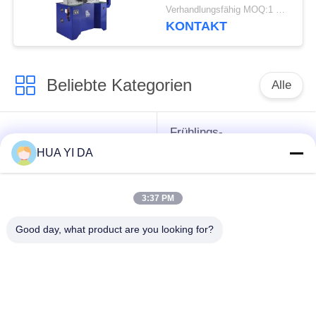
Drehungs-Frühling, der
Verhandlungsfähig MOQ:1 Satz
Maschine herstellt
KONTAKT
Beliebte Kategorien
Alle
Frühlings-
cnc-
umwickelnde
HUA YI DA
Frühlingsmaschine
Maschine
3:37 PM
Frühlings-
Druckfeder-Maschine
verbiegende
Good day, what product are you looking for?
Maschine
verbiegende
Draht, der Maschine
Maschine des
bildet
Drahtes