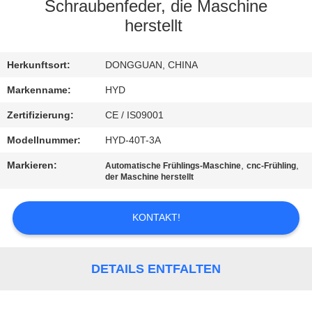
Schraubenfeder, die Maschine
TRETEN
herstellt
SIE
Herkunftsort:
DONGGUAN, CHINA
MIT
UNS
Markenname:
HYD
IN
Zertifizierung:
CE / IS09001
VERBINDUNG
Modellnummer:
HYD-40T-3A
Markieren:
,
,
Automatische Frühlings-Maschine
cnc-Frühling
der Maschine herstellt
NACHRICHTEN
KONTAKT!
FORDERN
SIE EIN
DETAILS ENTFALTEN
ZITAT