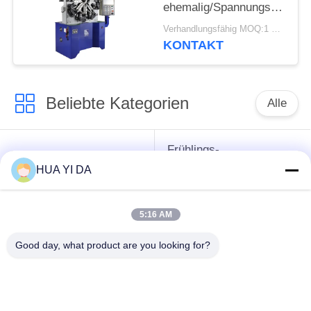
ehemalig/Spannungs-
Drehungs-Frühling, der
Verhandlungsfähig MOQ:1 Satz
Maschine herstellt
KONTAKT
Beliebte Kategorien
Alle
Frühlings-
cnc-
umwickelnde
HUA YI DA
Frühlingsmaschine
Maschine
5:16 AM
Frühlings-
Druckfeder-Maschine
verbiegende
Good day, what product are you looking for?
Maschine
verbiegende
Draht, der Maschine