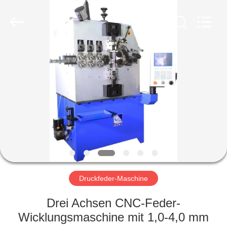
Yi
Da
Spring
Machinery
Co.,
Ltd.
All
Rights
HAUS
Reserved.
PRODUKTE
ÜBER
UNS
FABRIK-
AUSFLUG
Druckfeder-Maschine
Drei Achsen CNC-Feder-
QUALITÄTSKONTROLLE
Wicklungsmaschine mit 1,0-4,0 mm