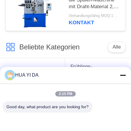
mit Draht-Material 2,0 -
5.0mm herstellt
Verhandlungsfähig MOQ:1 Satz
KONTAKT
Beliebte Kategorien
Alle
Frühlings-
cnc-
umwickelnde
HUA YI DA
Frühlingsmaschine
Maschine
2:15 PM
Frühlings-
Druckfeder-Maschine
verbiegende
Good day, what product are you looking for?
Maschine
verbiegende