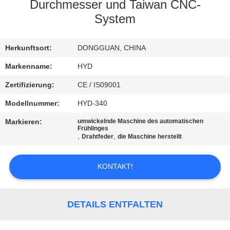
Durchmesser und Taiwan CNC-
TRETEN
System
SIE
Herkunftsort:
DONGGUAN, CHINA
MIT
UNS
Markenname:
HYD
IN
Zertifizierung:
CE / IS09001
VERBINDUNG
Modellnummer:
HYD-340
Markieren:
umwickelnde Maschine des automatischen
Frühlinges
NACHRICHTEN
,
,
Drahtfeder
die Maschine herstellt
FORDERN
KONTAKT!
SIE EIN
ZITAT
DETAILS ENTFALTEN