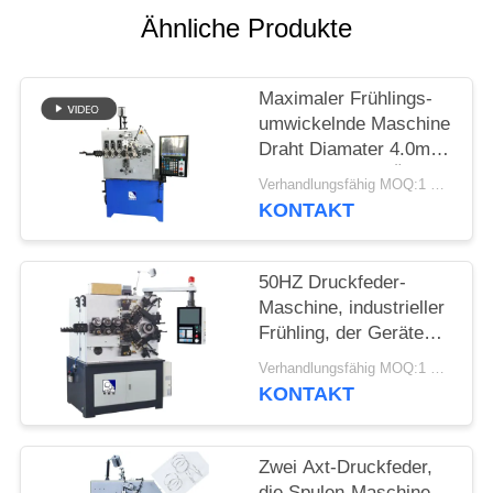
SITEMAP
Ähnliche Produkte
PRIVACY
Maximaler Frühlings-
POLICY
umwickelnde Maschine
Draht Diamater 4.0mm
mit drei bis fünf Äxten
Verhandlungsfähig MOQ:1 Satz
KONTAKT
50HZ Druckfeder-
Maschine, industrieller
Frühling, der Geräte
für Durchmesser 2,5 -
Verhandlungsfähig MOQ:1 Satz
6.0mm herstellt
KONTAKT
Zwei Axt-Druckfeder,
die Spulen-Maschine