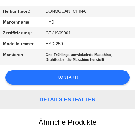
TRETEN
Herkunftsort:
DONGGUAN, CHINA
SIE
Markenname:
HYD
MIT
Zertifizierung:
CE / IS09001
UNS
Modellnummer:
HYD-250
IN
Markieren:
,
Cnc-Frühlings-umwickelnde Maschine
VERBINDUNG
,
Drahtfeder
die Maschine herstellt
KONTAKT!
NACHRICHTEN
FORDERN
DETAILS ENTFALTEN
SIE EIN
ZITAT
Ähnliche Produkte