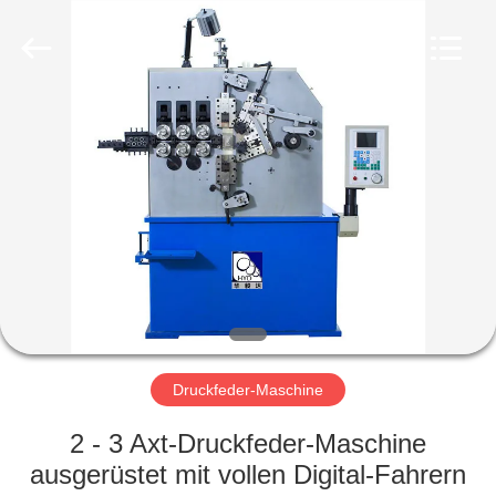
Yi
Da
Spring
Machinery
Co.,
Ltd.
All
Rights
HAUS
Reserved.
PRODUKTE
ÜBER
UNS
FABRIK-
AUSFLUG
Druckfeder-Maschine
2 - 3 Axt-Druckfeder-Maschine
QUALITÄTSKONTROLLE
ausgerüstet mit vollen Digital-Fahrern