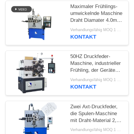
SITEMAP
Maximaler Frühlings-
umwickelnde Maschine
PRIVACY
Draht Diamater 4.0mm
mit drei bis fünf Äxten
POLICY
Verhandlungsfähig MOQ:1 Satz
KONTAKT
50HZ Druckfeder-
Maschine, industrieller
Frühling, der Geräte
für Durchmesser 2,5 -
Verhandlungsfähig MOQ:1 Satz
6.0mm herstellt
KONTAKT
Zwei Axt-Druckfeder,
die Spulen-Maschine
mit Draht-Material 2,0 -
5.0mm herstellt
Verhandlungsfähig MOQ:1 Satz