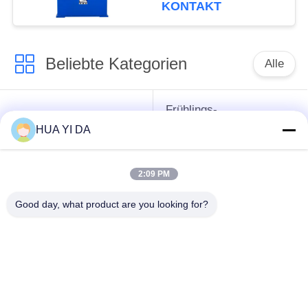
KONTAKT
Beliebte Kategorien
Alle
Frühlings-
cnc-
umwickelnde
HUA YI DA
Frühlingsmaschine
Maschine
2:09 PM
Frühlings-
Druckfeder-Maschine
verbiegende
Good day, what product are you looking for?
Maschine
verbiegende
Draht, der Maschine
Maschine des
bildet
Drahtes